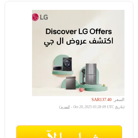
السعر:
SAR137.40
(بتاريخ Oct 20, 2025 03:28:09 UTC –
للمزيد
)