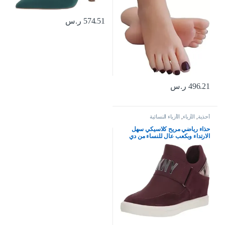
574.51
ر.س
496.21
ر.س
أحذية
,
الأزياء
,
الأزياء النسائية
حذاء رياضي مريح كلاسيكي سهل
الارتداء وبكعب عال للنساء من دي
كيه ان واي