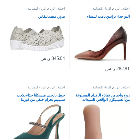
أحذية
,
الأزياء
,
الأزياء النسائية
أحذية
,
الأزياء
,
الأزياء النسائية
الدو حذاء براندي بامب للنساء
بيرني ميف. تيفاني
345.64
ر.س
282.81
ر.س
أحذية
,
الأزياء
,
الأزياء النسائية
أحذية
,
الأزياء
,
الأزياء النسائية
زوج واحد من نماذج الأقدام المصنوعة
جويل بادجلي ميسكانا حذاء بكعب
من السيليكون الواقعي للسيدات
ستيليتو بحزام خلفي من فيرينا
البالغات لعرض صنادل المجوهرات
والرسم الفني (أظافر بورجوندي)،
احمر نبيذي