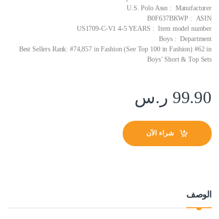
Manufacturer ‏ : ‎ U.S. Polo Assn
ASIN ‏ : ‎ B0F637BKWP
Item model number ‏ : ‎ US1709-C-V1 4-5 YEARS
Department ‏ : ‎ Boys
Best Sellers Rank: #74,857 in Fashion (See Top 100 in Fashion) #62 in
Boys’ Short & Top Sets
99.90
ر.س
شراء الآن
الوصف