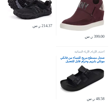
214.37
ر.س
399.00
ر.س
أحذية
,
الأزياء
,
الأزياء النسائية
صندل مسطح مريح للنساء من فانكي
مونكي بابزيم وحزام قابل للتعديل
مصنع من متدة ايفا
48.58
ر.س