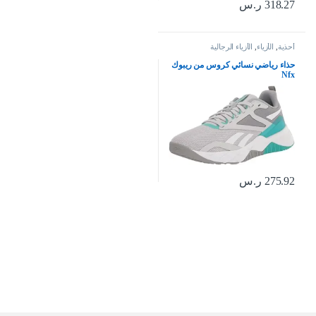
318.27
ر.س
أحذية
,
الأزياء
,
الأزياء الرجالية
حذاء رياضي نسائي كروس من ريبوك
Nfx
275.92
ر.س