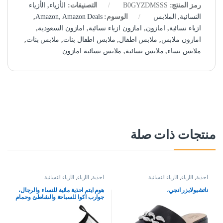
رمز المنتج:
B0GYZDMSSS
التصنيفات:
الأزياء
,
الأزياء
النسائية
,
الملابس
الوسوم:
Amazon Deals
,
Amazon
,
ازياء نسائية
,
امازون
,
امازون ازياء نسائية
,
امازون السعودية
,
امازون ملابس
,
ملابس اطفال
,
ملابس اطفال بنات
,
ملابس بنات
,
ملابس نساء
,
ملابس نسائية
,
ملابس نسائية امازون
منتجات ذات صلة
أحذية
,
الأزياء
,
الأزياء النسائية
أحذية
,
الأزياء
,
الأزياء النسائية
ناتشيولايزر انجي،
هوم ايتم احذية مائية للنساء والرجال،
جوارب اكوا للسباحة والشاطئ وحمام
السباحة والنهر سهلة الارتداء وسريعة
الجفاف للعطلات والرحلات البحرية
من ملحقات اساسيات اليوجا والكاياك