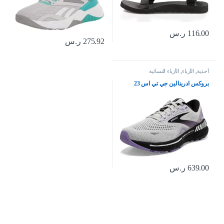
116.00
ر.س
275.92
ر.س
أحذية
,
الأزياء
,
الأزياء النسائية
بروكس ادرينالين جي تي اس 23
639.00
ر.س