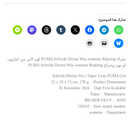
شارك هذا الموضوع:
شراء PUMA Softride Divine Wns womens Running اون لاين من امازون
او نون وحراج PUMA Softride Divine Wns womens Running
Softride Divine Wn s Vapor Gray-PUMA Gol
Product Dimensions ‏ : ‎ 25 x 10 x 15 cm; 270 g
Date First Available ‏ : ‎ 10 November 2024
Manufacturer ‏ : ‎ Puma
ASIN ‏ : ‎ B0CMDFVKVY
Item model number ‏ : ‎ 310163
Department ‏ : ‎ womens