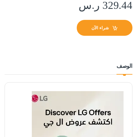
329.44
ر.س
شراء الآن
الوصف