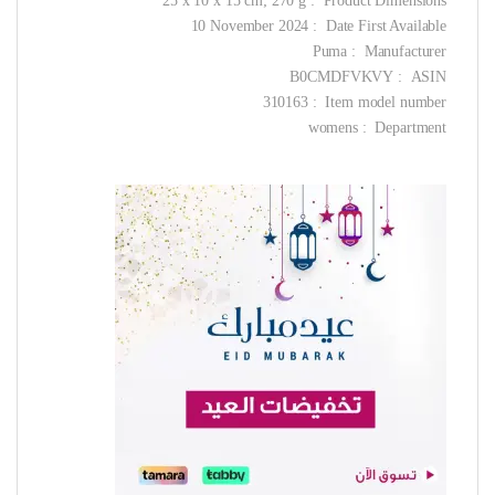
Product Dimensions ‏ : ‎ 25 x 10 x 15 cm; 270 g
Date First Available ‏ : ‎ 10 November 2024
Manufacturer ‏ : ‎ Puma
ASIN ‏ : ‎ B0CMDFVKVY
Item model number ‏ : ‎ 310163
Department ‏ : ‎ womens