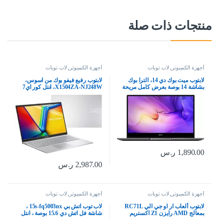
منتجات ذات صلة
أجهزة الكمبيوتر
,
لاب توبات
أجهزة الكمبيوتر
,
لاب توبات
لابتوب ميت بوك دي 14، الترا بوك
لابتوب رفيع فيفو بوك من اسوس،
بشاشة 14 بوصة بعرض كامل مريحة
X1504ZA-NJ248W، انتل كور اي7
للعين 1080P ومعالج انتل كور i5 الجيل
1255U، ذاكرة رام 8 جيجا، SSD 512
11 وزر طاقة ببصمة إصبع وشاحن
جيجا، شاشة فل اتش دي عالية الجودة
محمول كبير 65 واط بسعة 8
15.6 انش ويندوز 11، لون فضي،
جيجابايت + 512 جيجابايت SSD من
كيبورد عربي انجليزي، ضمان دولي
هواوي، رمادي
لمدة عامين
1,890.00
ر.س
2,987.00
ر.س
أجهزة الكمبيوتر
,
لاب توبات
أجهزة الكمبيوتر
,
لاب توبات
لابتوب ألعاب ار او جي الي RC71L
لاب توب اتش بي 15s-fq5003nx ،
بمعالج AMD رايزن Z1 اكستريم
شاشة فل اتش دي 15.6 بوصة ، انتل