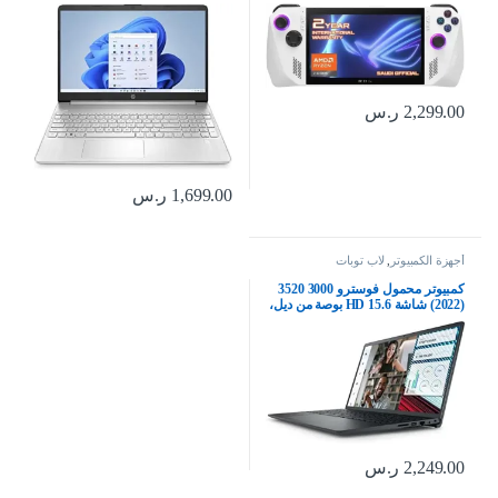
وذاكرة RAM 16GB وSSD 512GB
كور i7-1255U 12 الجيل ، انتل ايريس
وويندوز 11 وFHD 120Hz و7 مللي
اكس جرافيكس ، 8 جيجا رام ، 512
ثانية وشاشة تعمل باللمس وبصمة
جيجا اس اس دي ، ويندوز 11 هوم ،
إصبع، بطاقة ألعاب Xbox مجانية لمدة
فضي طبيعي – 6W2H0EA
3 شهور
2,299.00
ر.س
1,699.00
ر.س
أجهزة الكمبيوتر
,
لاب توبات
كمبيوتر محمول فوسترو 3000 3520
(2022) شاشة HD 15.6 بوصة من ديل،
معالج كور i5 ورام 32 جيجابايت
ووسيط تخزين ذو حالة ثابتة 1
تيرابايت، رباعي النواة تردد 4.2 هرتز،
وحدة معالجة مركزية الجيل 11،
ويندوز 11
2,249.00
ر.س