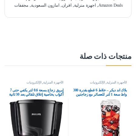
Amazon Deals
,
اجهزة منزلية
,
افران
,
امازون السعودية
,
مجففات
منتجات ذات صلة
الأجهزة المنزلية
,
الإلكترونيات
الأجهزة المنزلية
,
الإلكترونيات
بلاك اند ديكر – خلاط 6 قطع بقدرة 300
إبريق زجاج بسعة 0.6 لتر يكفي حتى 7
واط سعة 1 لتر للعصائر مع زجاجتين
أكواب بخاصية إغلاق تلقائي بعد 30 ثانية
رياضيتين وعصارة حمضيات
وبدون فلتر من فيليبس، موديل
وملحقات، امن للاستخدام في غسالة
HD7432/20، أسود
الصحون، اسود، SBX300