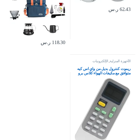
62.43
ر.س
118.30
ر.س
الأجهزة المنزلية
,
الإلكترونيات
ريموت كنترول بديل من واي اس كيه
متوافق مع مكيفات الهواء كلاس برو
واكاي