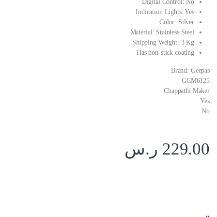
Digital Control: No
Indication Lights: Yes
Color: Silver
Material: Stainless Steel
Shipping Weight: 3 Kg
Has non-stick coating
Brand: Geepas
GCM6125
Chappathi Maker
Yes
No
229.00
ر.س