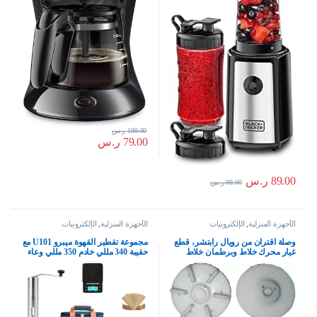
199.00
ر.س
79.00
ر.س
89.00
ر.س
99.00
ر.س
الأجهزة المنزلية
,
الإلكترونيات
الأجهزة المنزلية
,
الإلكترونيات
وصلة اقتران من رويال رابتشر، قطع
مجموعة تقطير القهوة ميبرو U101 مع
غيار محرك خلاط وبرطمان خلاط
حقيبة 340 مللي خادم 350 مللي وعاء
للخلاط الهندي المطحنة والعصارة
بالتنقيط، مجموعة تقطير القهوة
(مقرنة 5)
الاحترافية كاليتا الشخصية من ميبرو 8
في 1، زجاج، متعددة