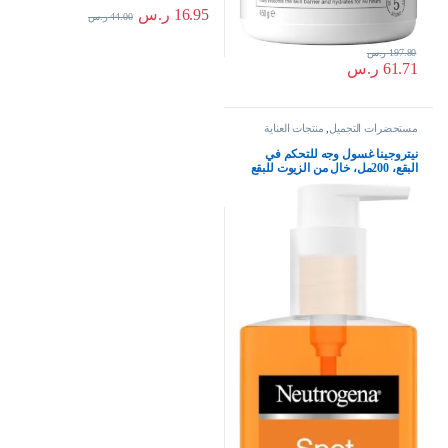
16.95
ر.س
44.00
ر.س
197.80
ر.س
61.71
ر.س
مستحضرات التجميل
,
منتجات العناية
بالبشرة
نيتروجينا غسول وجه للتحكم في
البقع، 200مل، خالٍ من الزيوت للبقع
الصعبة، للعناية بالبشرة، والتنظيف،
ومنع ظهور الحبوب المستقبل، تم
اختبار الوجه قبل أطباء الجلد،
نيوتريجينا