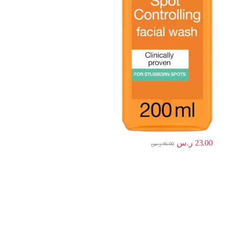
23.00
ر.س
46.00
ر.س