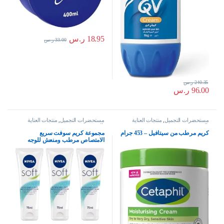
18.95
ر.س
33.00
ر.س
240.35
ر.س
96.00
ر.س
مستحضرات التجميل
,
منتجات العناية
مستحضرات التجميل
,
منتجات العناية
بالبشرة
بالبشرة
كريم مرطب من سيتافيل – 453 جرام
مجموعة كريم سوفت سريع
الامتصاص مرطب ومنعش للوجه
والجسم واليدين معبا في انبوب سعة
75 مل، مكونة من 3 قطع من نيفيا