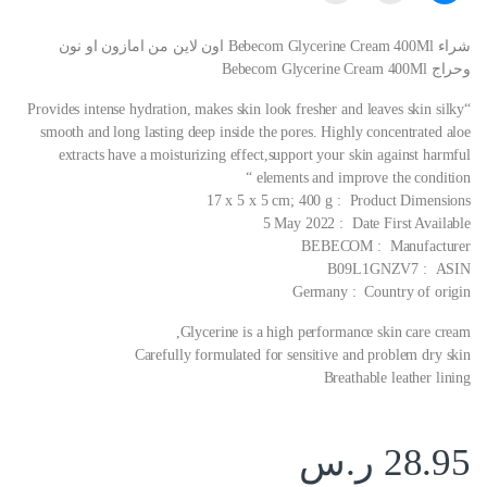
شراء Bebecom Glycerine Cream 400Ml اون لاين من امازون او نون
وحراج Bebecom Glycerine Cream 400Ml
“Provides intense hydration, makes skin look fresher and leaves skin silky
smooth and long lasting deep inside the pores. Highly concentrated aloe
extracts have a moisturizing effect,support your skin against harmful
elements and improve the condition “
Product Dimensions ‏ : ‎ 17 x 5 x 5 cm; 400 g
Date First Available ‏ : ‎ 5 May 2022
Manufacturer ‏ : ‎ BEBECOM
ASIN ‏ : ‎ B09L1GNZV7
Country of origin ‏ : ‎ Germany
Glycerine is a high performance skin care cream,
Carefully formulated for sensitive and problem dry skin
Breathable leather lining
28.95
ر.س