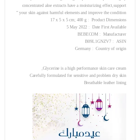
concentrated aloe extracts have a moisturizing effect,support
your skin against harmful elements and improve the condition “
Product Dimensions ‏ : ‎ 17 x 5 x 5 cm; 400 g
Date First Available ‏ : ‎ 5 May 2022
Manufacturer ‏ : ‎ BEBECOM
ASIN ‏ : ‎ B09L1GNZV7
Country of origin ‏ : ‎ Germany
Glycerine is a high performance skin care cream,
Carefully formulated for sensitive and problem dry skin
Breathable leather lining