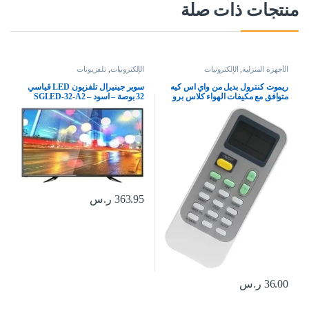
منتجات ذات صلة
الأجهزة المنزلية
,
الإلكترونيات
الإلكترونيات
,
تلفزيونات
ريموت كنترول بديل من واي اس كيه
سوبر جينيرال تلفزيون LED قياسي
متوافق مع مكيفات الهواء كلاس برو
32 بوصة – اسود – SGLED-32-A2
واكاي
363.95
ر.س
36.00
ر.س