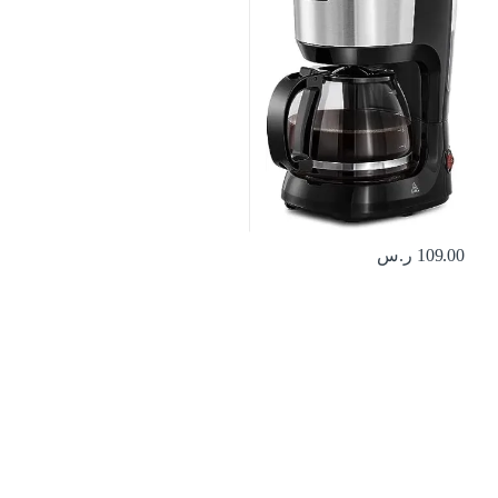
109.00
ر.س
Brands Carouse