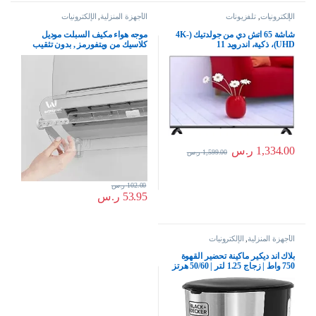
الإلكترونيات
,
تلفزيونات
الأجهزة المنزلية
,
الإلكترونيات
شاشة 65 اتش دي من جولدتيك (4K-
موجه هواء مكيف السبلت موديل
UHD)، ذكية، اندرويد 11
كلاسيك من ويتفورمز , بدون تثقيب
للجدار , حجم قابل للتعديل ليناسب
جميع مقاسات المكيفات
1,334.00
ر.س
1,599.00
ر.س
102.00
ر.س
53.95
ر.س
الأجهزة المنزلية
,
الإلكترونيات
بلاك اند ديكير ماكينة تحضير القهوة
750 واط | زجاج 1.25 لتر | 50/60 هرتز
| مثالية لـ 10 اكواب | للقهوة بالتنقيط
والقهوة السوداء والاسبريسو | اسود +
فضي | DCM750S-B5 | ضمان لمدة
عامين