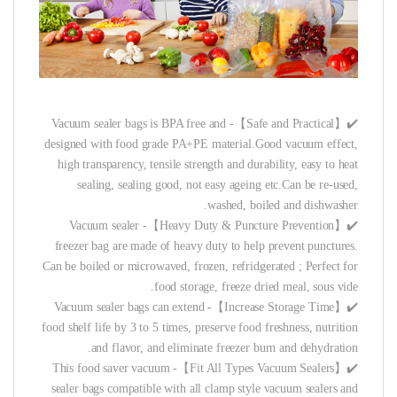
✔️【Safe and Practical】- Vacuum sealer bags is BPA free and
designed with food grade PA+PE material.Good vacuum effect,
high transparency, tensile strength and durability, easy to heat
sealing, sealing good, not easy ageing etc.Can be re-used,
washed, boiled and dishwasher.
✔️【Heavy Duty & Puncture Prevention】- Vacuum sealer
freezer bag are made of heavy duty to help prevent punctures.
Can be boiled or microwaved, frozen, refridgerated ; Perfect for
food storage, freeze dried meal, sous vide.
✔️【Increase Storage Time】- Vacuum sealer bags can extend
food shelf life by 3 to 5 times, preserve food freshness, nutrition
and flavor, and eliminate freezer burn and dehydration.
✔️【Fit All Types Vacuum Sealers】- This food saver vacuum
sealer bags compatible with all clamp style vacuum sealers and