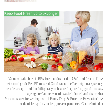
✔️【Safe and Practical】- Vacuum sealer bags is BPA free and designed
with food grade PA+PE material.Good vacuum effect, high transparency,
tensile strength and durability, easy to heat sealing, sealing good, not easy
ageing etc.Can be re-used, washed, boiled and dishwasher.
✔️【Heavy Duty & Puncture Prevention】- Vacuum sealer freezer bag are
made of heavy duty to help prevent punctures. Can be boiled or