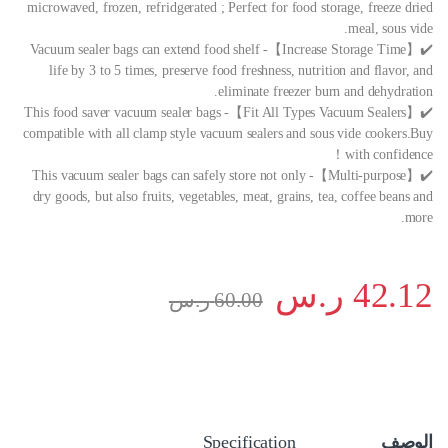
microwaved, frozen, refridgerated ; Perfect for food storage, freeze dried
meal, sous vide.
✔️【Increase Storage Time】- Vacuum sealer bags can extend food shelf
life by 3 to 5 times, preserve food freshness, nutrition and flavor, and
eliminate freezer burn and dehydration.
✔️【Fit All Types Vacuum Sealers】- This food saver vacuum sealer bags
compatible with all clamp style vacuum sealers and sous vide cookers.Buy
with confidence！
✔️【Multi-purpose】- This vacuum sealer bags can safely store not only
dry goods, but also fruits, vegetables, meat, grains, tea, coffee beans and
more.
42.12
ر.س
60.00
ر.س
الوصف
Specification