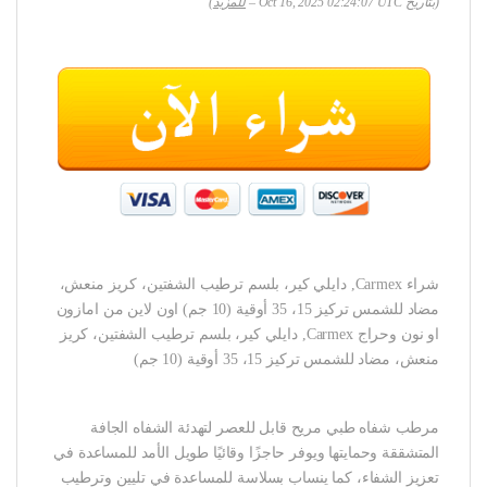
(بتاريخ Oct 16, 2025 02:24:07 UTC –
للمزيد
)
شراء Carmex, دايلي كير، بلسم ترطيب الشفتين، كريز منعش،
مضاد للشمس تركيز 15، 35 أوقية (10 جم) اون لاين من امازون
او نون وحراج Carmex, دايلي كير، بلسم ترطيب الشفتين، كريز
منعش، مضاد للشمس تركيز 15، 35 أوقية (10 جم)
مرطب شفاه طبي مريح قابل للعصر لتهدئة الشفاه الجافة
المتشققة وحمايتها ويوفر حاجزًا وقائيًا طويل الأمد للمساعدة في
تعزيز الشفاء، كما ينساب بسلاسة للمساعدة في تليين وترطيب