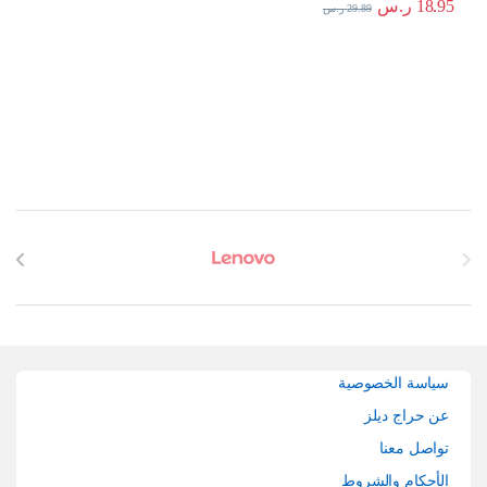
18.95
ر.س
29.89
ر.س
Brands Carouse
سياسة الخصوصية
عن حراج ديلز
تواصل معنا
الأحكام والشروط