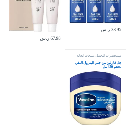
33.95
ر.س
67.98
ر.س
مستحضرات التجميل
,
منتجات العناية
بالبشرة
جل فازلين من جلي البترول النقي
بحجم 450 مل