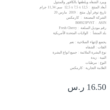
ويبرد الشفاه ويلطفها بالكافور والمنتول
أبعاد المنتج ‏ : ‎ 12,5 x 7,5 x 12,5 سم; 11,34 جرام
تاريخ توفر أول منتج ‏ : ‎ 2019 مارس 20
الشركة المصنعة ‏ : ‎ كارمكس
ASIN ‏ : ‎ B08923PVST
رقم موديل السلعة ‏ : ‎ Fresh Cherry
بلد المنشأ ‏ : ‎ الولايات المتحدة الأمريكية
يخضع لإنتهاء الصلاحية : نعم
الفئات : الشفاه
نوع البشرة الملائمة : جميع انواع البشرة
البنية : زبدة
النوع : مرطبات
العلامة التجارية : كارمكس
16.50
ر.س