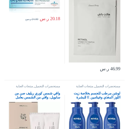
20.18
ر.س
24.90
ر.س
46.99
ر.س
مستحضرات التجميل
,
منتجات العناية
مستحضرات التجميل
,
منتجات العناية
بالبشرة
بالبشرة
لوشن مرطب للجسم بخلاصة زيت
واقي شمس كوري ريليف صن من
اللوز المغذي وفيتامين E للبشرة
سابويل، واقي من الشمس بعامل
شديدة الجفاف من نيفيا، 3×400 مل
حماية SPF50+ PA+++، مستحضر
عضوي كوري للعناية بالبشرة من
الأرز، حماية مغذية للبشرة ووقاية من
الأشعة فوق البنفسجية (2 قطعة)،
منريكسينج