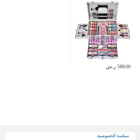
مجموعة اساسية تتضمن باليت ظلال
عيون واحمر شفاه وبودرة خدود
وكونسيلر وبودرة وجه وماسكارا
وملمع شفاه وفرشاة، ناعم
588.00
ر.س
Brands Carouse
سياسة الخصوصية