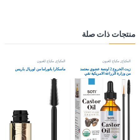
منتجات ذات صلة
المكياج
,
مكياج للعيون
المكياج
,
مكياج للعيون
زيت الخروع 2 اونصة عضوي معتمد
ماسكارا بانوراما من لوريال باريس
من وزارة الزراعة الامريكية نقي
100% معصور على البارد خال
الهكسان سوتي. يحفز نمو الرموش
والحواجب والشعر ومرطب البشرة
60 مل