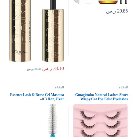
29.85
ر.س
33.10
ر.س
59.00
ر.س
المكياج
المكياج
Essence Lash & Brow Gel Mascara
Gmagictobo Natural Lashes Short
– 0.3 fl oz, Clear
Wispy Cat Eye False Eyelashes
Clear Band Fake Eyelashes Pack 7
Pairs Soft Strips Fake Eye Lashes