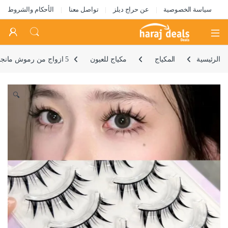
سياسة الخصوصية
عن حراج ديلز
تواصل معنا
الأحكام والشروط
Open
الرئيسية
المكياج
مكياج للعيون
5 ازواج من رموش مانجا على الطراز الياباني من تازويك، رموش انيمي تنكرية، رموش سوداء ذات مظهر مبتل، لا حاجة للصمغ، ادوات تمديد الرموش الكبيرة ثلاثية الابعاد منفوشة ليتل ديفل
🔍