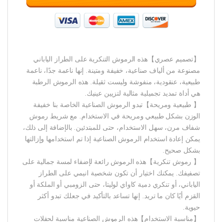
【تصميم عصري】هذه الرموش التنكرية على الطراز الياباني
مصنوعة من ألياف صناعية، خفيفة ومتينة. إنها ناعمة جدًا، ناعمة
طبيعية، عنقودية، منفوشة وليست ثقيلة. هذه الرموش الرطبة
هي أداة تمديد تجميلية مثالية لتزيين عينيك.
【 طبيعية ومريحة】تبدو الرموش الصناعية الخاصة بنا خفيفة
الوزن بشكل طبيعي ومريحة في الاستخدام. مع شريط رموش
شفاف مرن، سهل الاستخدام، حتى للمبتدئين. بالإضافة إلى ذلك،
يمكن إعادة استخدام الرموش الصناعية إذا تم استخدامها وإزالتها
بشكل صحيح.
【 رموش تنكرية】هذه الرموش رائعة لإضفاء لمسة جمالية على
تصفيفك. يمكنك اختيار أن تكون شخصية انيمي على الطراز
الياباني، أو تنكري دمية كاواي لوليتا، حتى الزومبي أو الملكة أو
القزم أيًا كان ما تريد. إنها تساعد بالتأكيد في جعلك تبدو أكثر
حيوية.
【مناسبة الاستخدام】هذه الرموش الصناعية مناسبة لحفلات