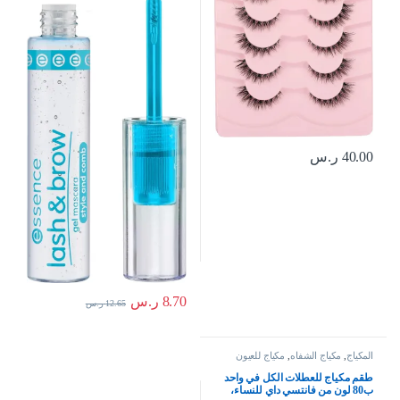
40.00
ر.س
8.70
ر.س
12.65
ر.س
المكياج
,
مكياج الشفاه
,
مكياج للعيون
طقم مكياج للعطلات الكل في واحد
ب80 لون من فانتسي داي للنساء،