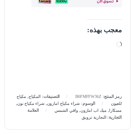
معجب بهذه:
جاري التحميل…
رمز المنتج:
B0FMFFW36Z
التصنيفات:
المكياج
,
مكياج
للعيون
الوسوم:
شراء مكياج امازون
,
شراء مكياج نون
,
مسكارا
,
ميك اب امازون
,
واقي الشمس
العلامة
التجارية:
التجارية تزويق