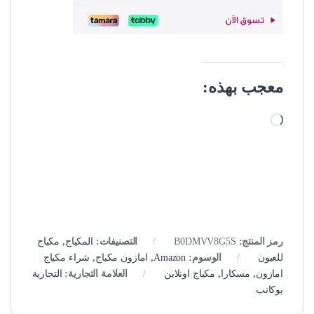
معجب بهذه:
جاري التحميل…
رمز المنتج:
B0DMVV8G5S
التصنيفات:
المكياج
,
مكياج
للعيون
الوسوم:
Amazon
,
امازون مكياج
,
شراء مكياج
امازون
,
مسكارا
,
مكياج اونلاين
العلامة التجارية:
التجارية
يوكانب