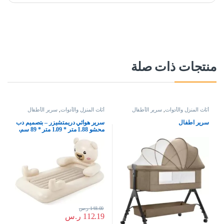
منتجات ذات صلة
أثاث المنزل والأدوات
,
سرير الأطفال
أثاث المنزل والأدوات
,
سرير الأطفال
سرير اطفال
سرير هوائي دريمتشيزر – بتصميم دب
محشو 1.88 متر * 1.09 متر * 89 سم،
من بي دبليو
148.00
ر.س
112.19
ر.س