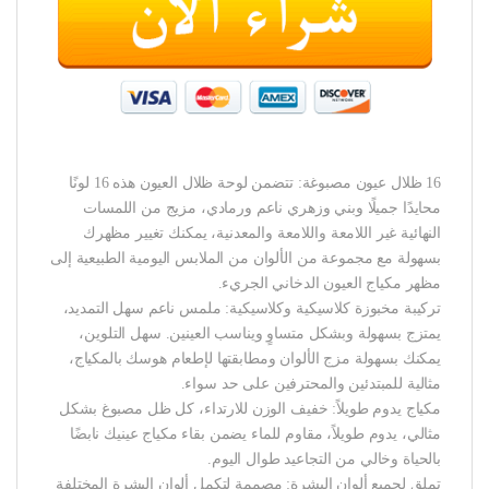
16 ظلال عيون مصبوغة: تتضمن لوحة ظلال العيون هذه 16 لونًا
محايدًا جميلًا وبني وزهري ناعم ورمادي، مزيج من اللمسات
النهائية غير اللامعة واللامعة والمعدنية، يمكنك تغيير مظهرك
بسهولة مع مجموعة من الألوان من الملابس اليومية الطبيعية إلى
مظهر مكياج العيون الدخاني الجريء.
تركيبة مخبوزة كلاسيكية وكلاسيكية: ملمس ناعم سهل التمديد،
يمتزج بسهولة وبشكل متساوٍ ويناسب العينين. سهل التلوين،
يمكنك بسهولة مزج الألوان ومطابقتها لإطعام هوسك بالمكياج،
مثالية للمبتدئين والمحترفين على حد سواء.
مكياج يدوم طويلاً: خفيف الوزن للارتداء، كل ظل مصبوغ بشكل
مثالي، يدوم طويلاً، مقاوم للماء يضمن بقاء مكياج عينيك نابضًا
بالحياة وخالي من التجاعيد طوال اليوم.
تملق لجميع ألوان البشرة: مصممة لتكمل ألوان البشرة المختلفة