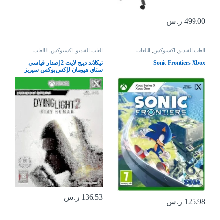
499.00
ر.س
ألعاب الفيديو
,
اكسبوكس
,
الألعاب
ألعاب الفيديو
,
اكسبوكس
,
الألعاب
Sonic Frontiers Xbox
تيكلاند دينج لايت 2 إصدار قياسي
ستاي هيومان لإكس بوكس سيريز
إكس بوكس وان
136.53
ر.س
125.98
ر.س