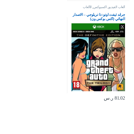
ألعاب الفيديو
,
اكسبوكس
,
الألعاب
جراند ثيفت اوتو: ذا تريلوجي – الاصدار
النهائي (اكس بوكس ون)
81.02
ر.س