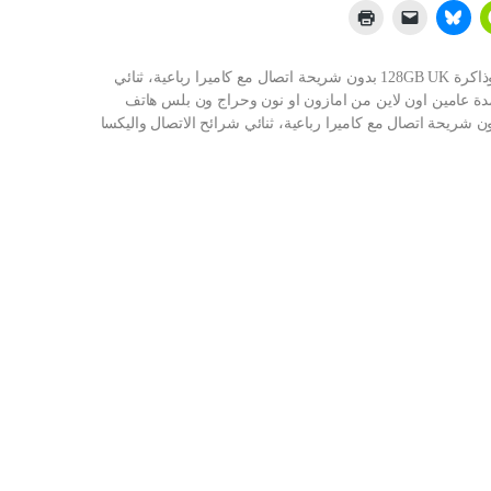
شراء ون بلس هاتف ذكي 8 برو 5G بذاكرة RAM 8GB وذاكرة 128GB UK بدون شريحة اتصال مع كاميرا رباعية، ثنائي
دة عامين اون لاين من امازون او نون وحراج ون بلس هاتف
برو 5G بذاكرة RAM 8GB وذاكرة 128GB UK بدون شريحة اتصال مع كاميرا رباعية، ثنائي شرائح الاتصال واليكسا