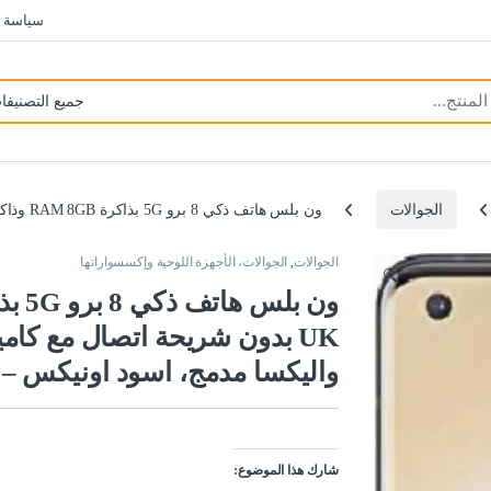
سياسة 
الجوالات
ون بلس هاتف ذكي 8 برو 5G بذاكرة RAM 8GB وذاكرة 128GB UK بدون شريحة اتصال مع كاميرا رباعية، ثنائي شرائح الاتصال واليكسا مدمج، اسود اونيكس – ضمان لمدة عامين
الجوالات
,
الجوالات، الأجهزة اللوحية وإكسسواراتها
🔍
UK بدون شريحة اتصال مع كامي
واليكسا مدمج، اسود اونيكس –
شارك هذا الموضوع: