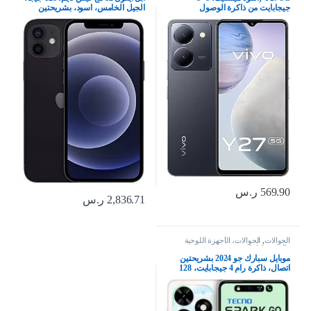
جيجابايت من ذاكرة الوصول
الجيل الخامس، اسود، بشريحتين
العشوائي، 256 جيجابايت) FHD+
شاشة مثقوبة | كاميرا رئيسية بورتريه
بدقة 50 ميجابكسل | سيلفي 8
ميجابكسل | شاحن فلاش بقوة 44
وات، 5000 مللي أمبير | نفك
569.90
ر.س
2,836.71
ر.س
الجوالات
,
الجوالات، الأجهزة اللوحية
وإكسسواراتها
موبايل سبارك جو 2024 بشريحتين
اتصال، ذاكرة رام 4 جيجابايت، 128
جيجابايت، شبكة الجيل الرابع 4G –
اصدار الشرق الاوسط، ابيض