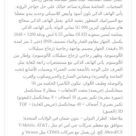
المنحنيات. الشاشة مبتكرة تساعد خيالك على حل حواجز الرؤية.
يأتي الهاتف الذكي بلون أسود وأبيض كلاسيكي وجديد يبدو منعشًا
مع السيراميك المتطور بتقنية النانو. يعمل الهاتف الذكي بمعالج
هاي سيليكون كيرين 990 5G ثماني النواة. يأتي الهاتف الذكي
بشاشة لمس سعوية OLED مقاس 6.55 انش ودقة 1200 × 2640
بكسل. الجهاز مقاوم للغبار والماء بتصنيف IP68 (حتى 2 متر لمدة
30 دقيقة). الجهاز مصمم بواجهة زجاجية (زجاج سيليكات
الألومنيوم)، وظهر زجاجي (زجاج سيليكات الألومنيوم)، وإطار من
الألومنيوم. يأتي الهاتف الذكي مع مستشعرات رائعة للغاية مثل
التعرف على الوجه بالأشعة تحت الحمراء وبصمات الأصابع (تحت
الشاشة والبصرية) ومقياس التسارع والجيروسكوب والقرب
والبوصلة وطيف الألوان. تتكون الكاميرا الخلفية من 50
ميجابكسل (عريضة) متعدد الاتجاهات + منظار 8 ميجابكسل
(صورة مقربة) تكبير بصري 10 أضعاف + 8 ميجابكسل (تليفوتو)
تكبير بصري 3 أضعاف + 40 ميجابكسل (عريض للغاية) + TOF
3D (العمق).
ملاحظة: الطراز الدولي – بدون ضمان في الولايات المتحدة؛
متوافق مع معظم شركات جي اس ام مثل T-Mobile، AT&T،
MetroPCS، إلخ. لن يعمل مع شركات CDMA مثل Verizon و