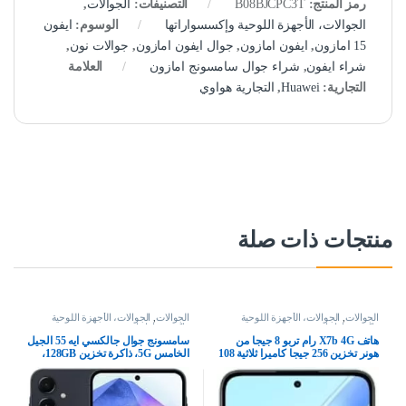
رمز المنتج:
B08BJCPC3T
التصنيفات:
الجوالات
,
الجوالات، الأجهزة اللوحية وإكسسواراتها
الوسوم:
ايفون
15 امازون
,
ايفون امازون
,
جوال ايفون امازون
,
جوالات نون
,
شراء ايفون
,
شراء جوال سامسونج امازون
العلامة
التجارية:
Huawei
,
التجارية هواوي
منتجات ذات صلة
الجوالات
,
الجوالات، الأجهزة اللوحية
الجوالات
,
الجوالات، الأجهزة اللوحية
وإكسسواراتها
وإكسسواراتها
هاتف X7b 4G رام تربو 8 جيجا من
سامسونج جوال جالكسي ايه 55 الجيل
هونر تخزين 256 جيجا كاميرا ثلاثية 108
الخامس 5G، ذاكرة تخزين 128GB،
ميجا، شاشة 6.8 بوصة 90 هرتز،
ذاكرة RAM 8GB، هاتف ذكي بنظام
بطارية 6000 مللي أمبير شحن 35 واط
اندرويد، كحلي رائع (اصدار المملكة
معالج سناب دراجون 6 نانومتر ثنائي
العربية السعودية)
شرائح اتصال اندرويد 13 أخضر زمردي