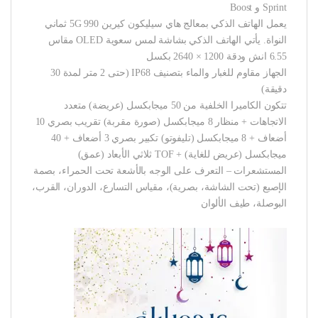
Sprint و Boost
يعمل الهاتف الذكي بمعالج هاي سيليكون كيرين 990 5G ثماني
النواة. يأتي الهاتف الذكي بشاشة لمس سعوية OLED مقاس
6.55 انش ودقة 1200 × 2640 بكسل
الجهاز مقاوم للغبار والماء بتصنيف IP68 (حتى 2 متر لمدة 30
دقيقة)
تتكون الكاميرا الخلفية من 50 ميجابكسل (عريضة) متعدد
الاتجاهات + منظار 8 ميجابكسل (صورة مقربة) تقريب بصري 10
أضعاف + 8 ميجابكسل (تليفوتو) تكبير بصري 3 أضعاف + 40
ميجابكسل (عريض للغاية) + TOF ثلاثي الأبعاد (عمق)
المستشعرات – التعرف على الوجه بالأشعة تحت الحمراء، بصمة
الإصبع (تحت الشاشة، بصرية)، مقياس التسارع، الدوران، القرب،
البوصلة، طيف الألوان