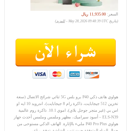
السعر:
(بتاريخ May 28, 2026 09:48:39 UTC –
للمزيد
)
هواوي هاتف ذكي P40 برو بلس 5G ثنائي شرائح الاتصال (سعة
تخزين 512 جيجابايت، ذاكرة رام 8 جيجابايت)، اندرويد 10 ايه او
اس بي (غير متجر جوجل بلاي)، اموي 10.1. ذاكرة روم عالمية
ELS-N39 – أسود سيراميك، مظهر وملمس وملمس أحدث جهاز
هواوي P40 Pro Plus مليء بالإثارة. الهاتف الذكي مستوحى من
جمال المياه المتدفقة حيث تتميز الشاشة بتدفق رباعي