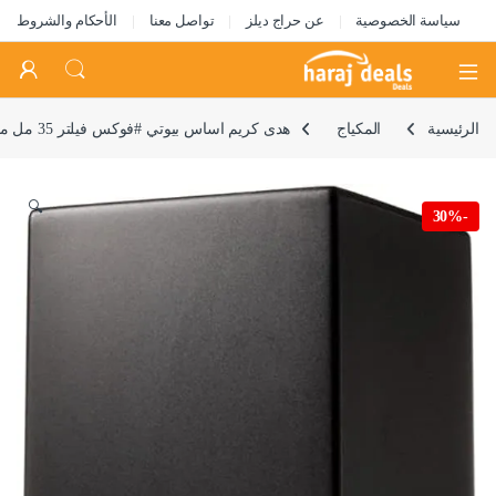
سياسة الخصوصية
عن حراج ديلز
تواصل معنا
الأحكام والشروط
Open
الرئيسية
المكياج
هدى كريم اساس بيوتي #فوكس فيلتر 35 مل ميلك شيك 100B
🔍
30%
-