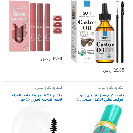
100% معصور على البارد خال
ملمع شفاه مقاوم للماء ويدوم طويلا
الهكسان سوتي. يحفز نمو الرموش
وغير لاصق، مجموعة مكياج شفاه
والحواجب والشعر ومرطب البشرة
مخملية غير لامعة لطيفة للنساء (لون
60 مل
سي)
34.98
ر.س
29.85
ر.س
المكياج
,
مكياج للوجه
المكياج
,
مكياج للعيون
مثبت مكياج معزز بفيتامينE من
ماكياج NYX المهنية الحاجب الغراء
اليزابيث هيلين 150مل، طبيعي , 1
لحظة الحاجب الطراز، 15 جم