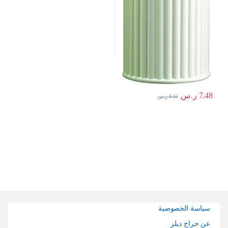
7.48
ر.س
8.55
ر.س
Brands Carouse
سياسة الخصوصية
عن حراج ديلز