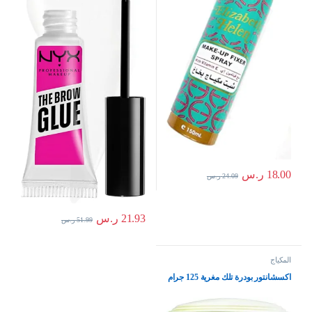
18.00
ر.س
24.09
ر.س
21.93
ر.س
51.99
ر.س
المكياج
اكسشانتور بودرة تلك مغرية 125 جرام