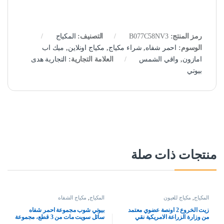
رمز المنتج:
B077C58NV3
التصنيف:
المكياج
الوسوم:
احمر شفاه
,
شراء مكياج
,
مكياج اونلاين
,
ميك اب
امازون
,
واقي الشمس
العلامة التجارية:
التجارية هدى
بيوتي
منتجات ذات صلة
المكياج
,
مكياج للعيون
المكياج
,
مكياج الشفاه
زيت الخروع 2 اونصة عضوي معتمد
بيوتي شوب مجموعة احمر شفاه
من وزارة الزراعة الامريكية نقي
سائل سويت مات من 3 قطع، مجموعة