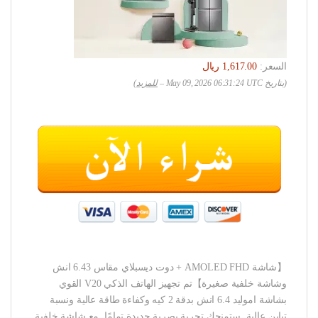
السعر:
(بتاريخ May 09, 2026 06:31:24 UTC –
للمزيد
)
【شاشة AMOLED FHD + دوت ديسبلاي مقاس 6.43 انش
وشاشة خلفية صغيرة】تم تجهيز الهاتف الذكي V20 القوي
بشاشة اموليد 6.4 انش بدقة 2 كيه وكفاءة طاقة عالية ونسبة
تباين عالية. ستمنحك تجربة بصرية جديدة تمامًا. مع شاشة خلفية