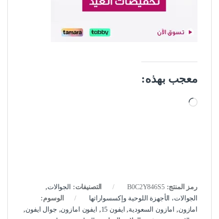
معجب بهذه:
جاري التحميل…
رمز المنتج:
B0C2Y846S5
التصنيفات:
الجوالات
,
الجوالات، الأجهزة اللوحية وإكسسواراتها
الوسوم:
امازون
,
امازون السعودية
,
ايفون 15
,
ايفون امازون
,
جوال ايفون
,