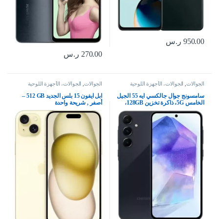
950.00
ر.س
270.00
ر.س
الجوالات
,
الجوالات، الأجهزة اللوحية
الجوالات
,
الجوالات، الأجهزة اللوحية
وإكسسواراتها
وإكسسواراتها
سامسونج جوال جالكسي ايه 55 الجيل
ابل ايفون 15 بلس الجديد‏ GB‏ 512‏‏‏‏ –
الخامس 5G، ذاكرة تخزين 128GB،
أصفر , شريحة واحدة
ذاكرة RAM 8GB، هاتف ذكي بنظام
اندرويد، كحلي رائع (اصدار المملكة
العربية السعودية)