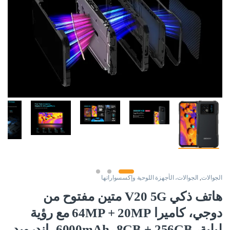
الجوالات
,
الجوالات، الأجهزة اللوحية وإكسسواراتها
هاتف ذكي V20 5G متين مفتوح من
دوجي، كاميرا 64MP + 20MP مع رؤية
ليلية، 6000mAh، 8GB + 256GB، اندرويد