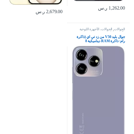
1,262.00
ر.س
2,679.00
ر.س
الجوالات
,
الجوالات، الأجهزة اللوحية
وإكسسواراتها
جوال بليد V50 من زد تي اي (ذاكرة
رام: ذاكرة RAM ديناميكية 8
جيجابايت + 10 جيجابايت، ذاكرة روم:
256 جيجابايت)، شاشة كبيرة 6.6 بوصة
FHD+ ، الكاميرا الخلفية: 50
ميجابكسل + 2 ميجابكسل + 2
ميجابكسل،