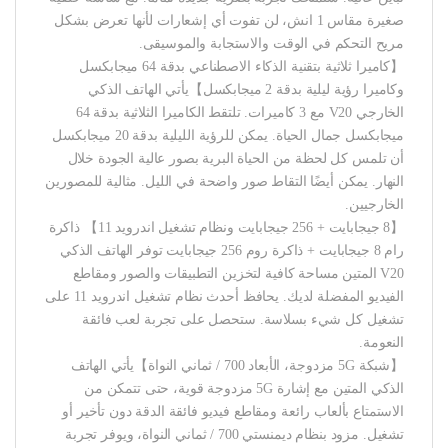
صغيرة مقاس 1 انش، لن تفوت أي إشعارات لأنها تعرض بشكل
مريح التحكم في الوقت والاستجابة والموسيقى.
【كاميرا ثلاثية بتقنية الذكاء الاصطناعي بدقة 64 ميجابكسل
وكاميرا رؤية ليلية بدقة 2 ميجابكسل】يأتي الهاتف الذكي
الخارجي V20 مع 3 كاميرات. تلتقط الكاميرا الثلاثية بدقة 64
ميجابكسل جمال الحياة. يمكن للرؤية الليلية بدقة 20 ميجابكسل
أن تلمس كل لحظة من الحياة البرية بصور عالية الجودة خلال
النهار. يمكن أيضًا التقاط صور واضحة في الليل. مثالية للمصورين
الخارجيين.
【8 جيجابايت + 256 جيجابايت ونظام تشغيل اندرويد 11】 ذاكرة
رام 8 جيجابايت + ذاكرة روم 256 جيجابايت توفر الهاتف الذكي
V20 المتين مساحة كافية لتخزين التطبيقات والصور ومقاطع
الفيديو المفضلة لديك. يحافظ أحدث نظام تشغيل اندرويد 11 على
تشغيل كل شيء بسلاسة. ستحصل على تجربة لعب فائقة
النعومة.
【شبكة 5G مزدوجة، الأبعاد 700 / ثماني النواة】يأتي الهاتف
الذكي المتين مع إشارة 5G مزدوجة قوية، حتى تتمكن من
الاستمتاع بألعاب رائعة ومقاطع فيديو فائقة الدقة دون تأخير أو
تشغيل. مزود بنظام ديمنستي 700 / ثماني النواة، ويوفر تجربة