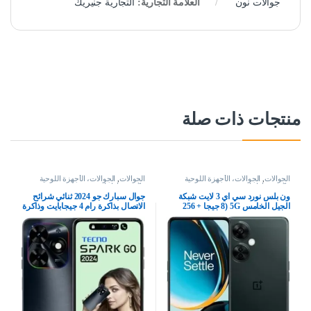
جوالات نون
العلامة التجارية:
التجارية جنيريك
منتجات ذات صلة
الجوالات
,
الجوالات، الأجهزة اللوحية
الجوالات
,
الجوالات، الأجهزة اللوحية
وإكسسواراتها
وإكسسواراتها
ون بلس نورد سي اي 3 لايت شبكة
جوال سبارك جو 2024 ثنائي شرائح
الجيل الخامس 5G (8 جيجا + 256
الاتصال بذاكرة رام 4 جيجابايت وذاكرة
جيجا، رمادي كروماتيك)، بشريحتين
داخلية 64 جيجابايت ويدعم تقنية 4G –
اصدار الشرق الاوسط، أسود