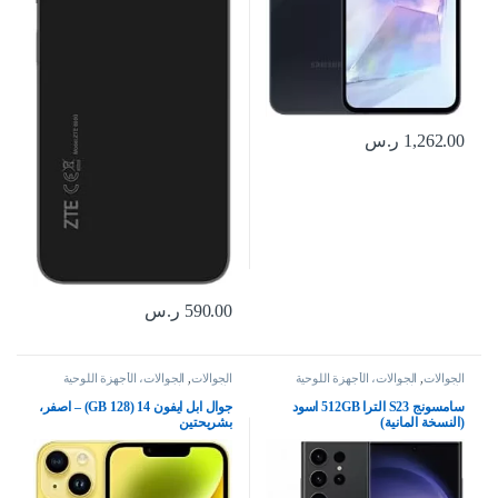
1,262.00
ر.س
590.00
ر.س
الجوالات
,
الجوالات، الأجهزة اللوحية
الجوالات
,
الجوالات، الأجهزة اللوحية
وإكسسواراتها
وإكسسواراتها
سامسونج S23 الترا 512GB اسود
جوال ابل ايفون 14 (128 GB) – اصفر،
(النسخة المانية)
بشريحتين