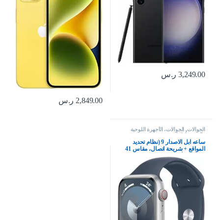
3,249.00
ر.س
2,849.00
ر.س
الجوالات
,
الجوالات، الأجهزة اللوحية
وإكسسواراتها
ساعه ابل الاصدار 9‏ (نظام تحديد
المواقع + شريحة اتصال، مقاس 41
مم) إطار ألومنيوم فضي مع حزام
رياضي بلون أزرق عاصف – مقاس
M/L