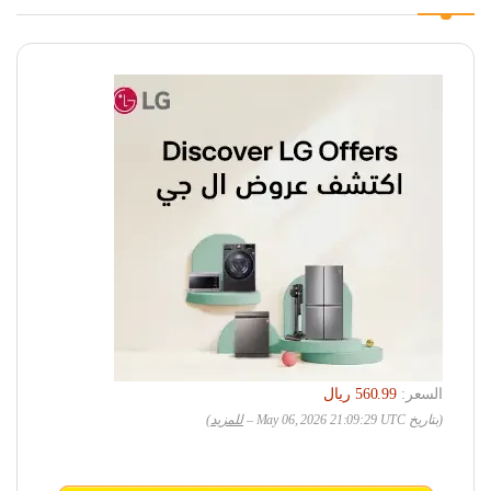
السعر:
(بتاريخ May 06, 2026 21:09:29 UTC –
للمزيد
)