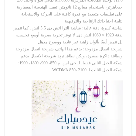
11.0، لوحدة المعالجة المركزية MT6580 ثماني النواة وحتى 2.0
جيجاهرتز، باستخدام معالج 12 نانومتر. تعمل الهندسة المعمارية
على تطبيقات متعددة مع قدرة كافية على الحركة والاستجابة
لتلبية احتياجاتك الإنتاجية والترفيهية
شاشة كبيرة، دقة عالية: شاشة الترا اتش دي 5.5 انش، كما تتميز
بدقة 1920 × 1080 اتش دي. لا توفر تجربة بصرية أوسع فحسب،
بل تتميز أيضًا بألوان زاهية غير عادية ووضوح مذهل
شريحة اتصال مزدوجة: يدعم هذا الهاتف شريحة اتصال مزدوجة
وبطاقة ذاكرة صغيرة، ولكن نطاق تردد شريحة الاتصال يدعم
شبكة الجيل الثاني فقط، لـ جي اس ام 850، 900، 1800، 1900؛
شبكة الجيل الثالث لـ WCDMA 850، 2100