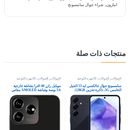
امازون
,
شراء جوال سامسونج
منتجات ذات صلة
الجوالات
,
الجوالات، الأجهزة اللوحية
الجوالات
,
الجوالات، الأجهزة اللوحية
وإكسسواراتها
وإكسسواراتها
سامسونج جوال جالكسي ايه 55 الجيل
موبايل رازر 40 الترا بشاشة خارجية
الخامس 5G، ذاكرة تخزين 128GB،
3.6 بوصة وشاشة AMOLED مقاس
ذاكرة RAM 8GB، هاتف ذكي بنظام
6.9 بوصة 165 هرتز وكاميرا سيلفي 32
اندرويد، كحلي رائع (اصدار المملكة
ميجابكسل وشحن توربو باور 30 وات
العربية السعودية)
واندرويد 13 و8 256 جيجابايت فيفا
ماجنتا من موتورولا، شفاف، شريحة
واحدة