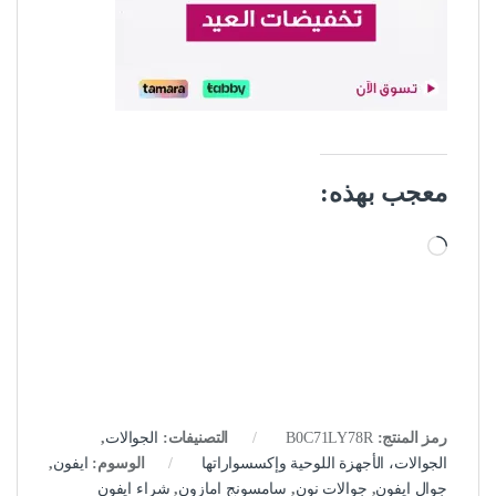
معجب بهذه:
جاري التحميل…
رمز المنتج:
B0C71LY78R
التصنيفات:
الجوالات
,
الجوالات، الأجهزة اللوحية وإكسسواراتها
الوسوم:
ايفون
,
جوال ايفون
,
جوالات نون
,
سامسونج امازون
,
شراء ايفون