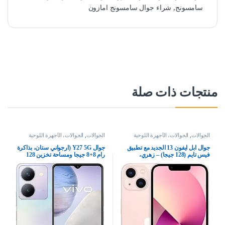
سامسونج
,
شراء جوال سامسونج امازون
منتجات ذات صلة
الجوالات
,
الجوالات، الأجهزة اللوحية
الجوالات
,
الجوالات، الأجهزة اللوحية
وإكسسواراتها
وإكسسواراتها
جوال ابل ايفون 13 الجديد مع تطبيق
جوال Y27 5G (ارجواني ستان، بذاكرة
فيس تايم (128 جيجا) – زهري،
رام 8+8 جيجا ومساحة تخزين 128
بشريحتين
جيجا بشاشة FHD+ وكاميرا رئيسية
50 ميجابكسل وسيلفي 8 وشحن
فلاش 44 واط 5000Mah بتقنية NFC
مع هدية: شريط حول الرقبة بتقنية
بلوتوث، بشريحتين