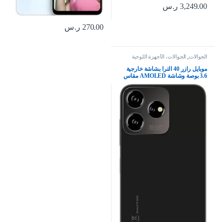
3,249.00
ر.س
270.00
ر.س
الجوالات
,
الجوالات، الأجهزة اللوحية
وإكسسواراتها
موبايل رازر 40 الترا بشاشة خارجية
3.6 بوصة وشاشة AMOLED مقاس
6.9 بوصة 165 هرتز وكاميرا سيلفي 32
ميجابكسل وشحن توربو باور 30 وات
واندرويد 13 و8 256 جيجابايت فيفا
ماجنتا من موتورولا، شفاف، شريحة
واحدة