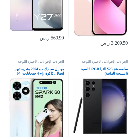
569.90
ر.س
3,209.50
ر.س
الجوالات
,
الجوالات، الأجهزة اللوحية
الجوالات
,
الجوالات، الأجهزة اللوحية
وإكسسواراتها
وإكسسواراتها
سامسونج S23 الترا 512GB اسود
موبايل سبارك جو 2024 بشريحتين
(النسخة المانية)
اتصال، ذاكرة رام 4 جيجابايت، 64
جيجابايت، شبكة الجيل الرابع 4G –
اصدار الشرق الاوسط، ابيض