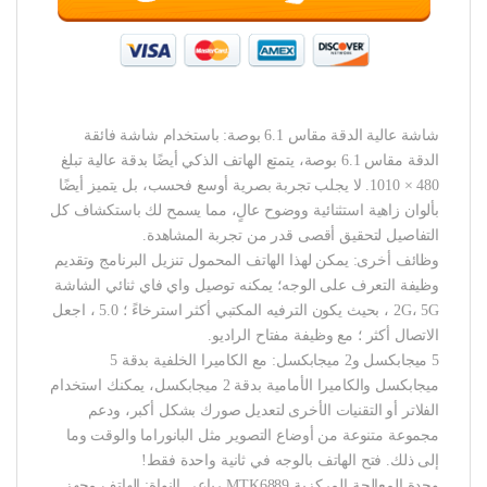
شاشة عالية الدقة مقاس 6.1 بوصة: باستخدام شاشة فائقة
الدقة مقاس 6.1 بوصة، يتمتع الهاتف الذكي أيضًا بدقة عالية تبلغ
480 × 1010. لا يجلب تجربة بصرية أوسع فحسب، بل يتميز أيضًا
بألوان زاهية استثنائية ووضوح عالٍ، مما يسمح لك باستكشاف كل
التفاصيل لتحقيق أقصى قدر من تجربة المشاهدة.
وظائف أخرى: يمكن لهذا الهاتف المحمول تنزيل البرنامج وتقديم
وظيفة التعرف على الوجه؛ يمكنه توصيل واي فاي ثنائي الشاشة
2G، 5G ، بحيث يكون الترفيه المكتبي أكثر استرخاءً ؛ 5.0 ، اجعل
الاتصال أكثر ؛ مع وظيفة مفتاح الراديو.
5 ميجابكسل و2 ميجابكسل: مع الكاميرا الخلفية بدقة 5
ميجابكسل والكاميرا الأمامية بدقة 2 ميجابكسل، يمكنك استخدام
الفلاتر أو التقنيات الأخرى لتعديل صورك بشكل أكبر، ودعم
مجموعة متنوعة من أوضاع التصوير مثل البانوراما والوقت وما
إلى ذلك. فتح الهاتف بالوجه في ثانية واحدة فقط!
وحدة المعالجة المركزية MTK6889 رباعي النواة: الهاتف مجهز