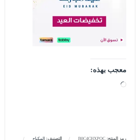
معجب بهذه:
جاري التحميل…
رمز المنتج:
B0C4CHXPQC
التصنيف:
المكياج