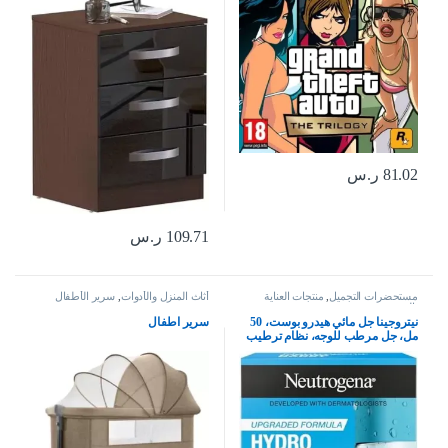
81.02
ر.س
109.71
ر.س
مستحضرات التجميل
,
منتجات العناية
أثاث المنزل والأدوات
,
سرير الأطفال
بالبشرة
نيتروجينا جل مائي هيدرو بوست، 50
سرير اطفال
مل، جل مرطب للوجه، نظام ترطيب
كامل للعناية بالبشرة مع حمض
الهيالورونيك، خفيف الوزن، غير
كوميدوغينيك، ومناسب للبشرة
الجافة – قد يختلف التغليف، من
نيوتريجينا