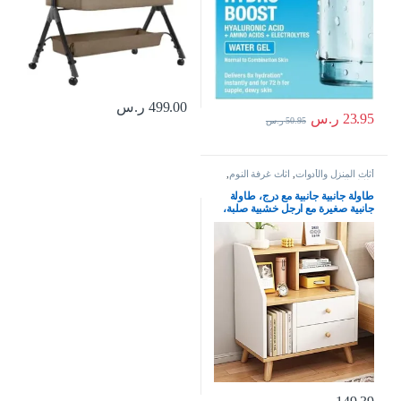
499.00
ر.س
23.95
ر.س
50.95
ر.س
أثاث المنزل والأدوات
,
اثاث غرفة النوم
,
طاولة السرير
طاولة جانبية جانبية مع درج، طاولة
جانبية صغيرة مع ارجل خشبية صلبة،
طاولة بجانب السرير للتخزين، طاولة
بيضاء مع منظم خزانة ملفات في غرفة
المعيشة وغرفة النوم والمكتب (50 ×
30 × 60 سم)