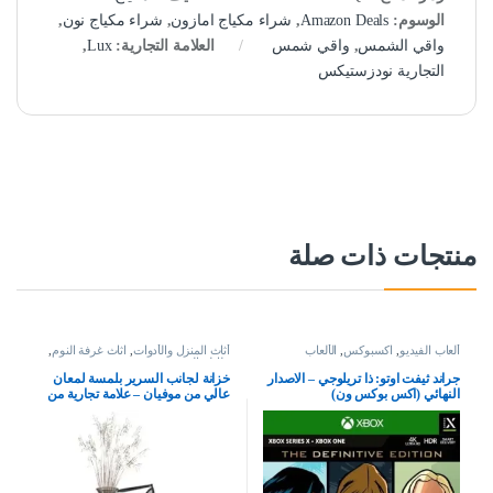
الوسوم:
Amazon Deals
,
شراء مكياج امازون
,
شراء مكياج نون
,
واقي الشمس
,
واقي شمس
العلامة التجارية:
Lux
,
التجارية نودزستيكس
منتجات ذات صلة
ألعاب الفيديو
,
اكسبوكس
,
الألعاب
أثاث المنزل والأدوات
,
اثاث غرفة النوم
,
طاولة السرير
جراند ثيفت اوتو: ذا تريلوجي – الاصدار
خزانة لجانب السرير بلمسة لمعان
النهائي (اكس بوكس ون)
عالي من موفيان – علامة تجارية من
حراج، بلون اسود وجوزي – مقاس 56
× 40 × 36 سم، خشب مُصنع