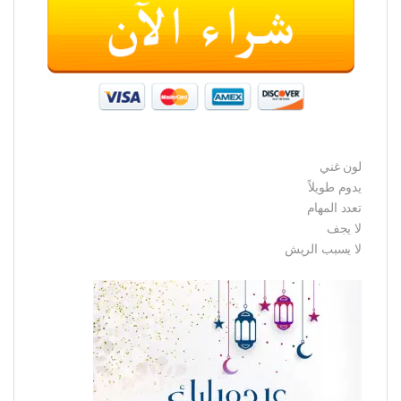
لون غني
يدوم طويلاً
تعدد المهام
لا يجف
لا يسبب الريش