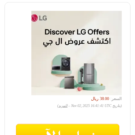
السعر:
(بتاريخ Nov 02, 2025 16:41:41 UTC –
للمزيد
)