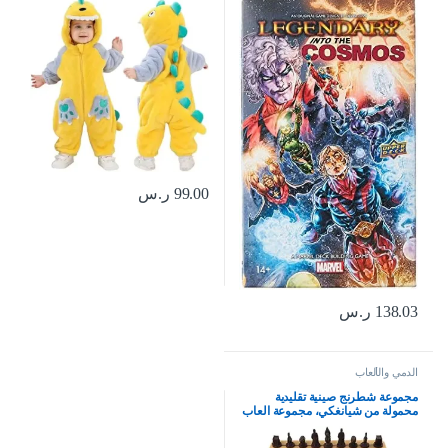
سنوات)، فلانيل
99.00
ر.س
138.03
ر.س
الدمي والألعاب
مجموعة شطرنج صينية تقليدية
محمولة من شيانغكي، مجموعة العاب
لوحية للسفر مع قطع شطرنج من
الراتنج ولوح شطرنج جلدي