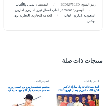
رمز المنتج:
B0DR975L3D
التصنيف:
الدمي والألعاب
الوسوم:
Amazon
,
العاب اطفال نون
,
امازون
,
امازون
السعودية
,
امازون العاب
العلامة التجارية:
التجارية توي
بوكس
منتجات ذات صلة
الدمي والألعاب
الدمي والألعاب
لعبة بطاقات تداول مباراة اتاكس
مجسم شخصية زورو من انيمي زورو،
لكرة القدم لدوري ابطال اوروبا 2022
مجسم مجسم قابل للتجميع، هدية عيد
2023 توبس UEFA دوري ابطال اوروبا
ميلاد 19.69 انش، بلاستيك بي في سي
2022 2023، علبة صغيرة محكمة الغلق
مع بطاقات ذهبية اضافية وحشوة نيون
حصرية (نسخة بيرست ازرق)