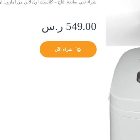
شراء نقي صانعة الثلج – كلاسيك اون لاين من امازون او
549.00
ر.س
شراء الآن