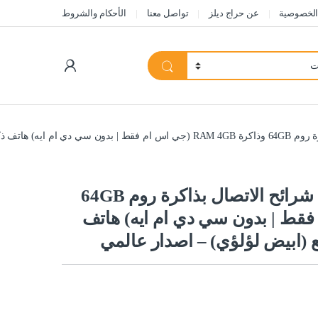
الخصوصية
عن حراج ديلز
تواصل معنا
الأحكام والشروط
My Account
موتورولا جوال موتو جي 8 ثنائي شرائح الاتصال بذاكرة روم 64GB
(جي اس ام فقط | بدون سي دي ام ايه) هاتف