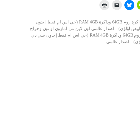
شراء موتورولا جوال موتو جي 8 ثنائي شرائح الاتصال بذاكرة روم 64GB وذاكرة RAM 4GB (جي اس ام فقط | بدون
4G/ مفتوح من المصنع (ابيض لؤلؤي) – اصدار عالمي اون لاين من امازون او نون وحراج
موتورولا جوال موتو جي 8 ثنائي شرائح الاتصال بذاكرة روم 64GB وذاكرة RAM 4GB (جي اس ام فقط | بدون سي دي