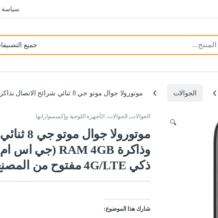
سياسة 
الجوالات
موتورولا جوال موتو جي 8 ثنائي شرائح الاتصال بذاكرة روم 64GB وذاكرة RAM 4GB (جي اس ام فقط | بدون سي دي ام ايه) هاتف ذكي 4G/LTE مفتوح من المصنع (ابيض لؤلؤي) – اصدار عالمي
الجوالات
,
الجوالات، الأجهزة اللوحية وإكسسواراتها
🔍
وذاكرة RAM 4GB 
ذكي 4G/LTE مفتوح من المصنع (ابيض لؤلؤي) – اصدار عالمي
شارك هذا الموضوع: