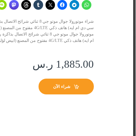
سي دي ام ايه) هاتف ذكي LTE
ام ايه) هاتف ذكي 4G/LTE مفتوح من المصنع (ابيض لؤلؤي) – اصدار عالمي
1,885.00
ر.س
شراء الآن