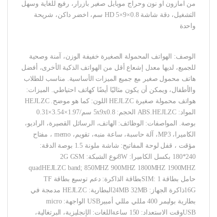
من امازون او نون وحراج موبايل صغير بازرار، رفيع للغاية وسهل
التشغيل، دقة شاشة HD 5×9×0.8 سم، اخضر داكن، شريحة
واحدة
الوصف: الهواتف المحمولة الصغيرة خفيفة الوزن، آمنة وصحية
للجميع، لديها معدل إشعاع أقل من الهواتف الذكية الأخرى، أفضل
هاتف محمول صغير مع جميع الميزات الأساسية. مناسب للطلاب
والأطفال، ويمكن أن يكون مثاليًا أيضًا كهاتف احتياطي. الميزات:
هواتف محمولة صغيرة HEJLZC اللون: كما هو موضح. HEJLZC
المواد: ABS.HEJLZC الحجم: 5x9x0.8 سم/1.97×3.54×0.31
بوصة. المواصفات: الوظائف: الهاتف، الرسائل القصيرة، الراديو،
الكاميرا، MP3، آلة حاسبة، ساعة منبه، تقويم، memo ، مفتاح
مؤقت ، قفل لوحة المفاتيح: شاشة ملونة 1.5 بوصة الدقة:
240*180 بكسل الكاميرا: 8Wنوع الشبكة: 2G GSM
quadHEJLZC band; 850MHZ 900MHZ 1800MHZ 1900MHZ
حامل بطاقة SIM: 1بطاقة الذاكرة: دعم توسيع بطاقة TF
16Gذاكرة الجهاز: 24MB 32MBالبطارية: HEJLZC مدمجة في
بطارية بوليمر 400 مللي مللي أمبيرUSB الواجهة: micro
USBوقت الاستعداد: 150 ساعةاللغات: الإنجليزية، البرتغالية،