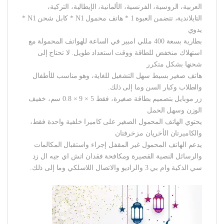
العربية، الروسية، الفرنسية، الألمانية، الإيطالية، التركية،
التايلاندية، تتضمن العبوة 1 * هاتف محمول N1 * كابل شحن N1 *
يدوي
بطارية بسعة 400 مللي امبير في الساعة للهواتف المحمولة مع
استهلاك منخفض للطاقة ووقت استعداد طويل. لا تحتاج إلى
شحنها بشكل متكرر
هاتف صغير بسيط سهل التشغيل للغاية، وهو مناسب للأطفال
والطلاب وكبار السن وما إلى ذلك.
زر موبايل بتصميم بطاقة صغيرة، فقط 5 × 9 × 0.8 سم، خفيف
الوزن وسهل الحمل
يحتوي الهاتف المحمول الصغير على كاميرا خلفية واحدة فقط،
والكاميرتان الأخريان مزخرفتان
يدعم الهاتف المحمول غير المقفل إجراء واستقبال المكالمات
والرسائل النصية القصيرة ومكافحة فقدان اتش اي جيه ال زد
سي الذكية وام بي 3 والراديو والاتصال اللاسلكي وما إلى ذلك.