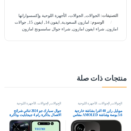
التصنيفات:
الجوالات
,
الجوالات، الأجهزة اللوحية وإكسسواراتها
الوسوم:
امازون السعودية
,
ايفون 14
,
ايفون 15
,
جوالات
امازون
,
شراء ايفون امازون
,
شراء جوال سامسونج امازون
منتجات ذات صلة
الجوالات
,
الجوالات، الأجهزة اللوحية
الجوالات
,
الجوالات، الأجهزة اللوحية
وإكسسواراتها
وإكسسواراتها
موبايل رازر 40 الترا بشاشة خارجية
جوال سبارك جو 2024 ثنائي شرائح
3.6 بوصة وشاشة AMOLED مقاس
الاتصال بذاكرة رام 4 جيجابايت وذاكرة
6.9 بوصة 165 هرتز وكاميرا سيلفي 32
داخلية 64 جيجابايت ويدعم تقنية 4G –
ميجابكسل وشحن توربو باور 30 وات
اصدار الشرق الاوسط، أسود
واندرويد 13 و8 256 جيجابايت فيفا