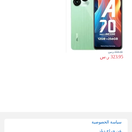
359.00
ر.س
323.95
ر.س
Brands Carouse
سياسة الخصوصية
عن حراج ديلز