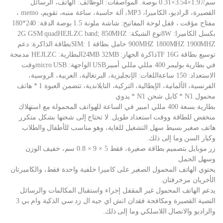
سم/1.97×3.54×0.31 بوصة. المواصفات: الوظائف: الهاتف، الرسائل
القصيرة، الراديو، الكاميرا، MP3، آلة حاسبة، ساعة منبه، تقويم، memo ،
مفتاح مؤقت ، قفل لوحة المفاتيح: شاشة ملونة 1.5 بوصة الدقة: 240*180
بكسل الكاميرا: 8Wنوع الشبكة: 2G GSM quadHEJLZC band; 850MHZ
900MHZ 1800MHZ 1900MHZ حامل بطاقة SIM: 1بطاقة الذاكرة: دعم
توسيع بطاقة TF 16Gذاكرة الجهاز: 24MB 32MBالبطارية: HEJLZC مدمجة
في بطارية بوليمر 400 مللي مللي أمبيرUSB الواجهة: micro USBوقت
الاستعداد: 150 ساعةاللغات: الإنجليزية، البرتغالية، العربية، الروسية،
الفرنسية، الألمانية، الإيطالية، التركية، التايلاندية، تتضمن العبوة 1 * هاتف
محمول N1 * كابل شحن N1 * يدوي
بطارية بسعة 400 مللي امبير في الساعة للهواتف المحمولة مع استهلاك
منخفض للطاقة ووقت استعداد طويل. لا تحتاج إلى شحنها بشكل متكرر
هاتف صغير بسيط سهل التشغيل للغاية، وهو مناسب للأطفال والطلاب
وكبار السن وما إلى ذلك.
زر موبايل بتصميم بطاقة صغيرة، فقط 5 × 9 × 0.8 سم، خفيف الوزن
وسهل الحمل
يحتوي الهاتف المحمول الصغير على كاميرا خلفية واحدة فقط، والكاميرتان
الأخريان مزخرفتان
يدعم الهاتف المحمول غير المقفل إجراء واستقبال المكالمات والرسائل
النصية القصيرة ومكافحة فقدان اتش اي جيه ال زد سي الذكية وام بي 3
والراديو والاتصال اللاسلكي وما إلى ذلك.