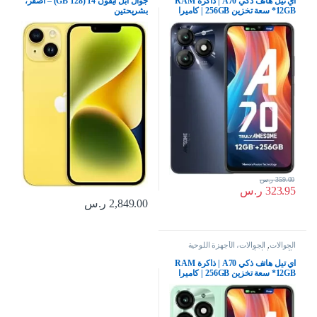
اي تيل هاتف ذكي A70 | ذاكرة RAM
جوال ابل ايفون 14 (128 GB) – اصفر،
12GB* سعة تخزين 256GB | كاميرا
بشريحتين
سيلفي بالذكاء الاصطناعي 8MP |
بطارية 5000mAh | شحن من النوع C
| شريط ديناميكي | اسود ستارليش،
بشريحتين
359.00
ر.س
323.95
ر.س
2,849.00
ر.س
الجوالات
,
الجوالات، الأجهزة اللوحية
وإكسسواراتها
اي تيل هاتف ذكي A70 | ذاكرة RAM
12GB* سعة تخزين 256GB | كاميرا
سيلفي بالذكاء الاصطناعي 8MP |
بطارية 5000mAh | شحن من النوع C
| شريط ديناميكي | اخضر، بشريحتين