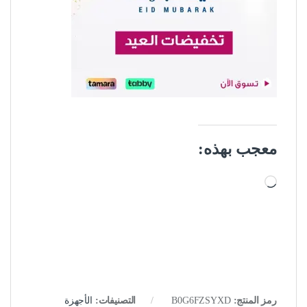
معجب بهذه:
جاري التحميل…
رمز المنتج:
B0G6FZSYXD
التصنيفات:
الأجهزة