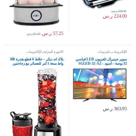
339.00
ر.س
224.00
ر.س
57.25
ر.س
91.00
ر.س
الإلكترونيات
,
تلفزيونات
الأجهزة المنزلية
,
الإلكترونيات
سوبر جينيرال تلفزيون LED قياسي
بلاك اند ديكر – خلاط 6 قطع بقدرة 300
32 بوصة – اسود – SGLED-32-A2
واط سعة 1 لتر للعصائر مع زجاجتين
رياضيتين وعصارة حمضيات
وملحقات، امن للاستخدام في غسالة
الصحون، اسود، SBX300
363.95
ر.س