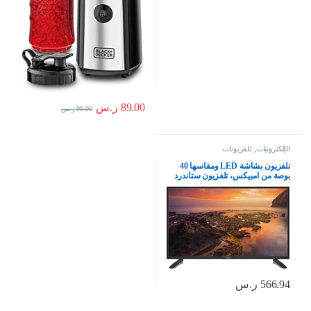
89.00
ر.س
99.00
ر.س
الإلكترونيات
,
تلفزيونات
تلفزيون بشاشة LED ومقاسها 40
بوصة من امبيكس، تلفزيون ستاندرد
HD – غلوريا 40، أسود
566.94
ر.س