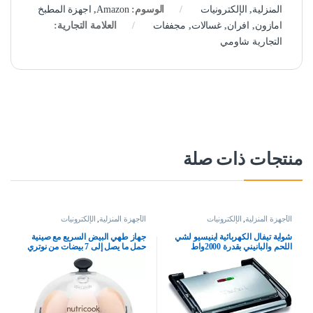
المنزلية
,
الإلكترونيات
الوسوم:
Amazon
,
اجهزة المطبخ
امازون
,
افران
,
غسالات
,
مجففات
العلامة التجارية:
التجارية شاومي
منتجات ذات صلة
الأجهزة المنزلية
,
الإلكترونيات
الأجهزة المنزلية
,
الإلكترونيات
شواية تيفال الكهربائية اينيسيو لشي
جهاز طهي البيض السريع مع صينية
اللحم والبانيني بقدرة 2000واط
حمل ما يصل إلى 7 بيضات من نوتري
كوك، NC-EC360