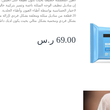
العين المصممة خصيصًا بحيث تكون لطيفة على العينين، ل
إن مناديل تنظيف الوجه المبللة ناعمة وتتميز بتركيبة 
لاختبار الحساسية بواسطة أطباء العيون وأطباء الجلدية.
20 قطعة من مناديل مبللة ومغلفة بشكل فردي لإزالة مك
بشكل فردي ومحمية بشكل مثالي بحيث يكون لديك دائمًا
69.00
ر.س