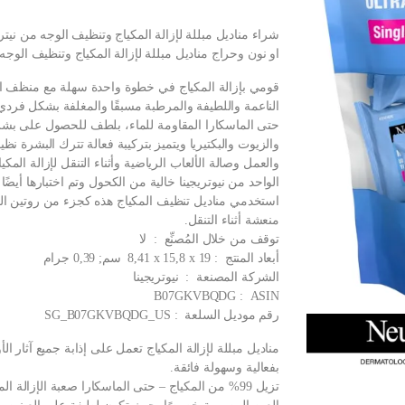
او نون وحراج مناديل مبللة لإزالة المكياج وتنظيف الوجه من نيتروج
قومي بإزالة المكياج في خطوة واحدة سهلة مع منظف ال
الناعمة واللطيفة والمرطبة مسبقًا والمغلفة بشكل فردي 
حتى الماسكارا المقاومة للماء، بلطف للحصول على بشرة
والزيوت والبكتيريا ويتميز بتركيبة فعالة تترك البشرة نظي
والعمل وصالة الألعاب الرياضية وأثناء التنقل لإزالة المك
الواحد من نيوتريجينا خالية من الكحول وتم اختبارها أيضً
استخدمي مناديل تنظيف المكياج هذه كجزء من روتين الجم
منعشة أثناء التنقل.
توقف من خلال المُصنِّع ‏ : ‎ لا
أبعاد المنتج ‏ : ‎ 8,41 x 15,8 x 19 سم; 0,39 جرام
الشركة المصنعة ‏ : ‎ نيوتريجينا
ASIN ‏ : ‎ B07GKVBQDG
رقم موديل السلعة ‏ : ‎ SG_B07GKVBQDG_US
مناديل مبللة لإزالة المكياج تعمل على إذابة جميع آثار ا
بفعالية وسهولة فائقة.
تزيل 99% من المكياج – حتى الماسكارا صعبة الإزالة ا