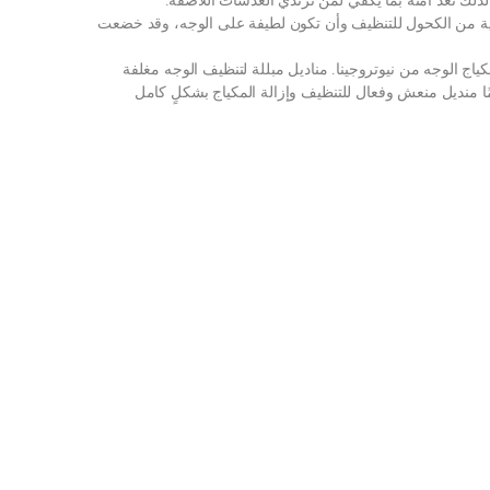
ذلك تعد آمنة بما يكفي لمن ترتدي العدسات اللاصقة.
خالية من الكحول للتنظيف وأن تكون لطيفة على الوجه، وقد خضعت
ياج الوجه من نيوتروجينا. مناديل مبللة لتنظيف الوجه مغلفة
 منديل منعش وفعال للتنظيف وإزالة المكياج بشكلٍ كامل