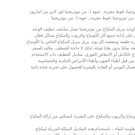
شراء مناديل مبللة لإزالة المكياج وتنظيف الوجه من نيتروجينا، فوط مفردة., عبوة 1، من نيوتريجينا اون لاين من امازون
ينا، فوط مفردة., عبوة 1، من نيوتريجينا
وجه مزيل المكياج من نيوتريجينا تعمل مناشف تنظيف الوجه
على إذابة جميع آثار الأوساخ والزيوت والمكياج بشكل فعال،
 نظيفة ومنعشة كل يوم. يزيل مزيل المكياج الخاص بنا الأوساخ
فة تمامًا بدون بقايا ثقيلة، لذلك لا حاجة للشطف. مثالية للسفر
ياج بالكامل أو الانتعاش الفوري. مناديل التنظيف ذات الاستخدام
ا من قبل أطباء العيون وأطباء الأمراض الجلدية والحساسية.
ال اليومي أو العناية بالبشرة للحصول على تجربة عناية ذاتية
لأوساخ والزيوت والمكياج على البشرة، لتتمكني من إزالة المكياج
لمقاومة للماء – باستخدام هذه المناديل المبللة المزيلة لمكياج