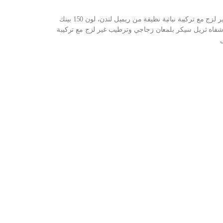
شراء ملمع شفاه ثريل سيكر بلمعان زجاجي وترطيب غير لزج مع تركيبة نباتية نظيفة من ريميل لندن، لون 150 بينك
ملمع شفاه ثريل سيكر بلمعان زجاجي وترطيب غير لزج مع تركيبة