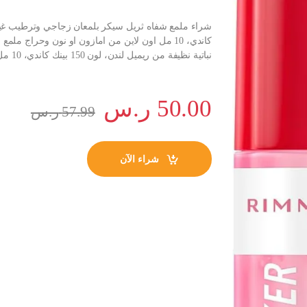
كاندي، 10 مل اون لاين من امازون او نون وحراج 
نباتية نظيفة من ريميل لندن، لون 150 بينك كاندي، 10 مل
50.00
ر.س
57.99
ر.س
شراء الآن