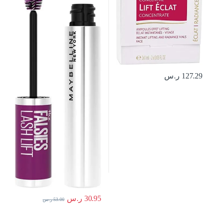
127.29
ر.س
30.95
ر.س
53.00
ر.س