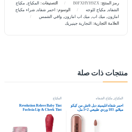
رمز المنتج:
B0FXHYH9ZX
التصنيفات:
المكياج
,
مكياج
الشفاه
,
مكياج للوجه
الوسوم:
احمر شفاه
,
شراء مكياج
امازون
,
ميك اب
,
ميك اب امازون
,
واقي الشمس
العلامة التجارية:
التجارية جينيريك
منتجات ذات صلة
المكياج
,
مكياج الشفاه
المكياج
احمر شفاه انليميتد دبل تاتش من كيكو
Revolution Relove Baby Tint
ميلانو، 103 وردي طبيعي 2×3 مل،
Fuchsia Lip & Cheek Tint
0.10 اونصة سائلة