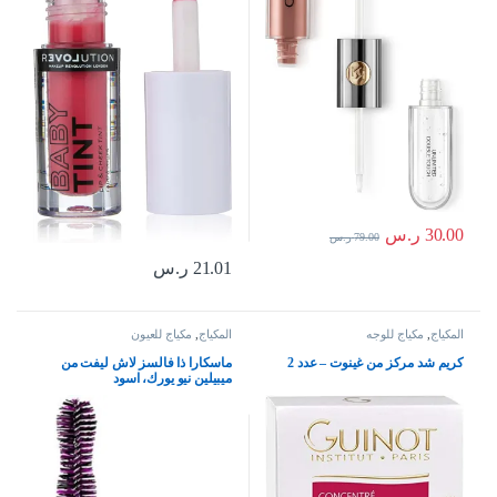
30.00
ر.س
79.00
ر.س
21.01
ر.س
المكياج
,
مكياج للوجه
المكياج
,
مكياج للعيون
كريم شد مركز من غينوت – عدد 2
ماسكارا ذا فالسز لاش ليفت من
ميبيلين نيو يورك، اسود