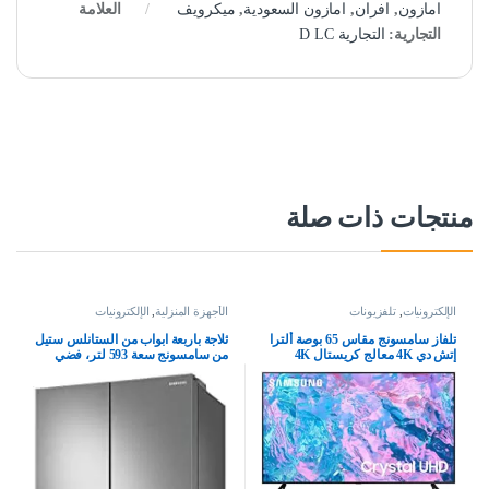
امازون
,
افران
,
امازون السعودية
,
ميكرويف
العلامة
التجارية:
التجارية D LC
منتجات ذات صلة
الإلكترونيات
,
تلفزيونات
الأجهزة المنزلية
,
الإلكترونيات
تلفاز سامسونج مقاس 65 بوصة ألترا
ثلاجة باربعة ابواب من الستانلس ستيل
إتش دي 4K معالج كريستال 4K
من سامسونج سعة 593 لتر، فضي
بيوركلر – (موديل 2023)
UA65CU7000UXSA، أسود