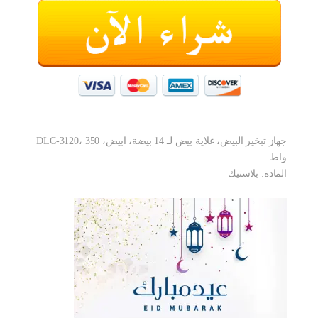
جهاز تبخير البيض، غلاية بيض لـ 14 بيضة، ابيض، DLC-3120، 350
واط
المادة: بلاستيك