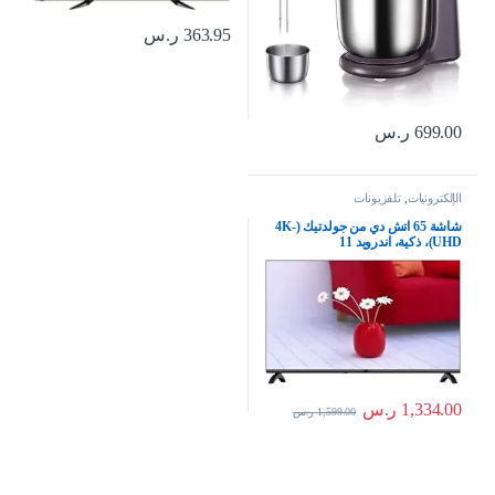
363.95
ر.س
699.00
ر.س
الإلكترونيات
,
تلفزيونات
شاشة 65 اتش دي من جولدتيك (4K-
UHD)، ذكية، اندرويد 11
1,334.00
ر.س
1,599.00
ر.س