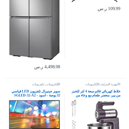
109.99
ر.س
4,498.98
ر.س
الأجهزة المنزلية
,
الإلكترونيات
الإلكترونيات
,
تلفزيونات
خلاط كهربائي قائم سعة 4 لتر للخبز
سوبر جينيرال تلفزيون LED قياسي
من بير، محضر طعام مع وعاء من
32 بوصة – اسود – SGLED-32-A2
الستانلس ستيل – خلاط محمول باليد
300 واط، 5 سرعات لخفق البيض
والعجين والكريمة للمطبخ والمنزل