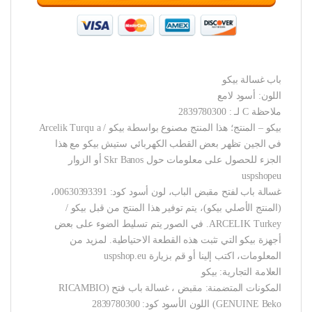
باب غسالة بيكو
اللون: أسود لامع
ملاحظة C لـ : 2839780300
بيكو – المنتج؛ هذا المنتج مصنوع بواسطة بيكو / Arcelik Turqu a
في الجين تظهر بعض القطب الكهربائي ستيش بيكو مع هذا
الجزء للحصول على معلومات حول Skr Banos أو الزوار
uspshopeu
غسالة باب لفتح مقبض الباب، لون أسود كود: 00630393391،
(المنتج الأصلي بيكو)، يتم توفير هذا المنتج من قبل بيكو /
ARCELIK Turkey. في الصور يتم تسليط الضوء على بعض
أجهزة بيكو التي تثبت هذه القطعة الاحتياطية. لمزيد من
المعلومات، اكتب إلينا أو قم بزيارة uspshop.eu
العلامة التجارية: بيكو
المكونات المتضمنة: مقبض ، غسالة باب فتح (RICAMBIO
GENUINE Beko) اللون الأسود كود: 2839780300