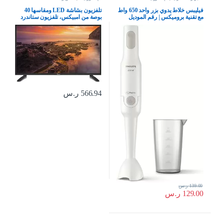
فيليبس خلاط يدوي بزر واحد 650 واط
تلفزيون بشاشة LED ومقاسها 40
مع تقنية بروميكس | رقم الموديل
بوصة من امبيكس، تلفزيون ستاندرد
Hr2531/01، ابيض
HD – غلوريا 40، أسود
566.94
ر.س
139.00
ر.س
129.00
ر.س