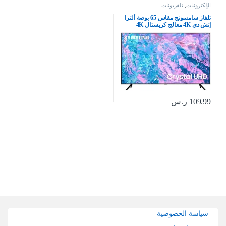
الإلكترونيات
,
تلفزيونات
تلفاز سامسونج مقاس 65 بوصة ألترا
إتش دي 4K معالج كريستال 4K
بيوركلر – (موديل 2023)
UA65CU7000UXSA، أسود
109.99
ر.س
Brands Carouse
سياسة الخصوصية