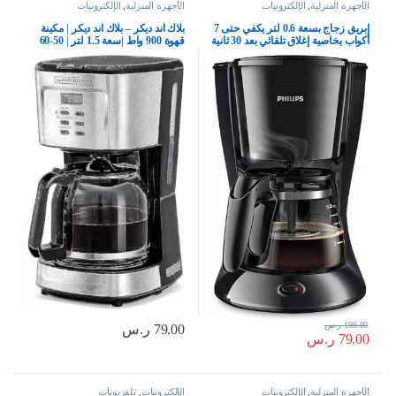
الأجهزة المنزلية
,
الإلكترونيات
الأجهزة المنزلية
,
الإلكترونيات
إبريق زجاج بسعة 0.6 لتر يكفي حتى 7
بلاك اند ديكر – بلاك اند ديكر | مكينة
أكواب بخاصية إغلاق تلقائي بعد 30 ثانية
قهوة 900 واط |سعة 1.5 لتر | 50-60
وبدون فلتر من فيليبس، موديل
هرتز |يكفي 12 كوب قهوة| تصنع قهوة
HD7432/20، أسود
مقطرة و اسبريسو | أسود + فضي|
DCM85-B5 | ضمان سنتين، زجاج
199.00
ر.س
79.00
ر.س
79.00
ر.س
الأجهزة المنزلية
,
الإلكترونيات
الإلكترونيات
,
تلفزيونات