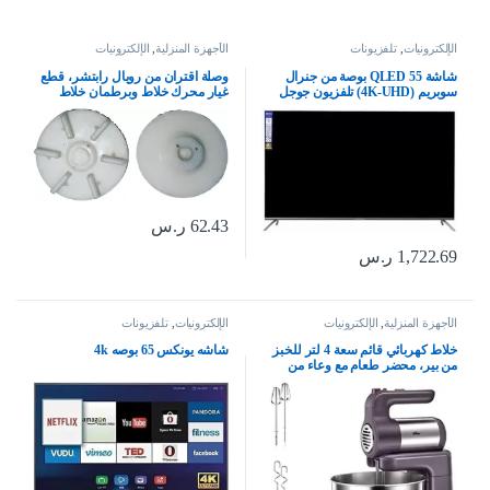
الإلكترونيات
,
تلفزيونات
الأجهزة المنزلية
,
الإلكترونيات
شاشة QLED 55 بوصة من جنرال
وصلة اقتران من رويال رابتشر، قطع
سوبريم (4K-UHD) تلفزيون جوجل
غيار محرك خلاط وبرطمان خلاط
الذكي الترا اتش دي (اتش دي ار)
للخلاط الهندي المطحنة والعصارة
(صوت دولبي)، (تلفزيون جوجل)
(مقرنة 5)
62.43
ر.س
1,722.69
ر.س
الأجهزة المنزلية
,
الإلكترونيات
الإلكترونيات
,
تلفزيونات
خلاط كهربائي قائم سعة 4 لتر للخبز
شاشه يونكس 65 بوصه 4k
من بير، محضر طعام مع وعاء من
الستانلس ستيل – خلاط محمول باليد
300 واط، 5 سرعات لخفق البيض
والعجين والكريمة للمطبخ والمنزل