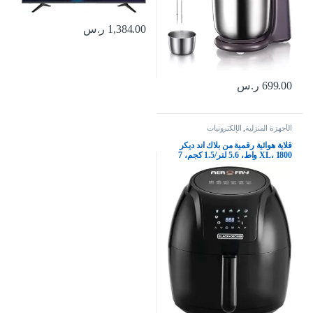
1,384.00
ر.س
699.00
ر.س
الأجهزة المنزلية
,
الإلكترونيات
قلاية هوائية رقمية من بلاك اند ديكر
XL، 1800 واط، 5.6 لتر/1.5 كجم، 7
إعدادات مسبقة، طهي مقرمش
وصحي، تقنية الهواء السريع وشاشة
LED، الأفضل للقلي، الشوي،
التحميص، الخبز، AF625 B5، أسود