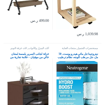
499.00
ر.س
1,039.98
ر.س
مستحضرات التجميل
,
منتجات العناية
أثاث المنزل والأدوات
,
اثاث غرفة النوم
,
بالبشرة
طاولة السرير
نيتروجينا جل مائي هيدرو بوست، 50
خزانة لجانب السرير بلمسة لمعان
مل، جل مرطب للوجه، نظام ترطيب
عالي من موفيان – علامة تجارية من
كامل للعناية بالبشرة مع حمض
حراج، بلون اسود وجوزي – مقاس 56
الهيالورونيك، خفيف الوزن، غير
× 40 × 36 سم، خشب مُصنع
كوميدوغينيك، ومناسب للبشرة
الجافة – قد يختلف التغليف، من
نيوتريجينا