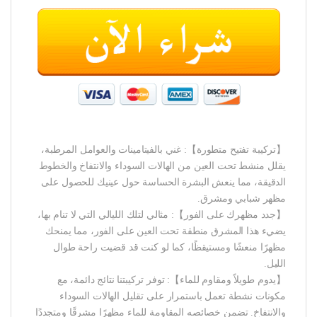
【تركيبة تفتيح متطورة】: غني بالفيتامينات والعوامل المرطبة،
يقلل منشط تحت العين من الهالات السوداء والانتفاخ والخطوط
الدقيقة، مما ينعش البشرة الحساسة حول عينيك للحصول على
مظهر شبابي ومشرق.
【جدد مظهرك على الفور】: مثالي لتلك الليالي التي لا تنام بها،
يضيء هذا المشرق منطقة تحت العين على الفور، مما يمنحك
مظهرًا منعشًا ومستيقظًا، كما لو كنت قد قضيت راحة طوال
الليل.
【يدوم طويلاً ومقاوم للماء】: توفر تركيبتنا نتائج دائمة، مع
مكونات نشطة تعمل باستمرار على تقليل الهالات السوداء
والانتفاخ. تضمن خصائصه المقاومة للماء مظهرًا مشرقًا ومتجددًا