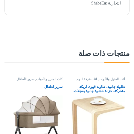
التجارية ShabeEat
منتجات ذات صلة
أثاث المنزل والأدوات
,
اثاث غرفة النوم
,
أثاث المنزل والأدوات
,
سرير الأطفال
طاولة السرير
طاولة جانبية، طاولة قهوة، اريكة
سرير اطفال
متحركة، خزانة خشبية جانبية بعجلات،
طالوة ركن وبجانب السرير (اللون:
ستايل 1)