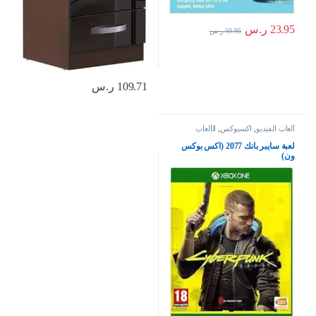
23.95
ر.س
50.95
ر.س
109.71
ر.س
ألعاب الفيديو
,
اكسبوكس
,
الألعاب
لعبة سايبر بانك 2077 (اكس بوكس
ون)