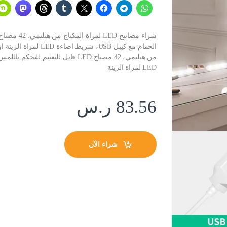
LED لمراة الزينة
83.56
ر.س
شراء الآن