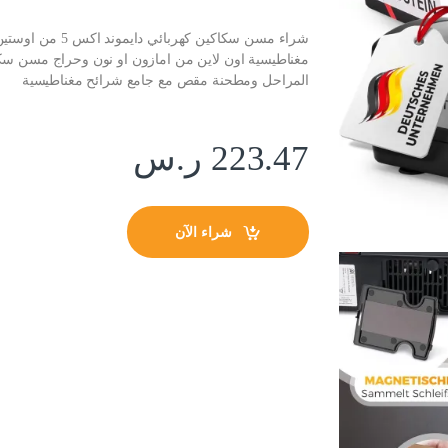
شراء مسن سكاكين
المراحل ومطحنة مقص مع جامع شرائح مغناطيسية
223.47
ر.س
شراء الآن