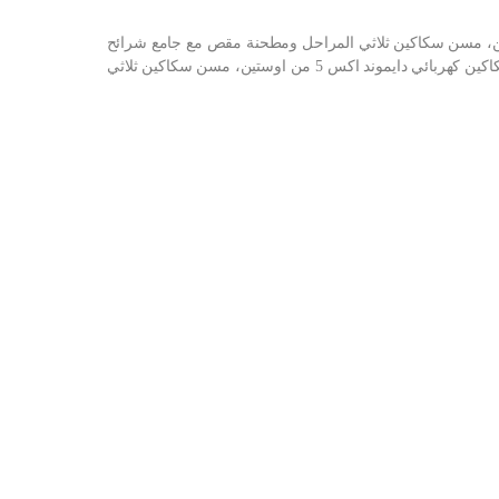
 كهربائي دايموند اكس 5 من اوستين، مسن سكاكين ثلاثي المراحل ومطحنة مقص مع جامع شرائح
مغناطيسية اون لاين من امازون او نون وحراج مسن سكاكين كهربائي دايموند اكس 5 من اوستين، مسن سكاكين ثلاثي