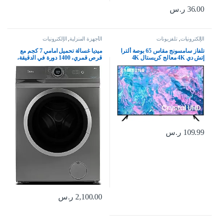
36.00
ر.س
الإلكترونيات
,
تلفزيونات
الأجهزة المنزلية
,
الإلكترونيات
تلفاز سامسونج مقاس 65 بوصة ألترا
ميديا غسالة تحميل امامي 7 كجم مع
إتش دي 4K معالج كريستال 4K
قرص قمري، 1400 دورة في الدقيقة،
بيوركلر – (موديل 2023)
15 برنامج، غسالة اوتوماتيكية بالكامل
UA65CU7000UXSA، أسود
مع محرك عاكس BLDC، شاشة
LED رقمية مدمجة، درجة حرارة
متعددة MF100W70BTGCC
109.99
ر.س
2,100.00
ر.س