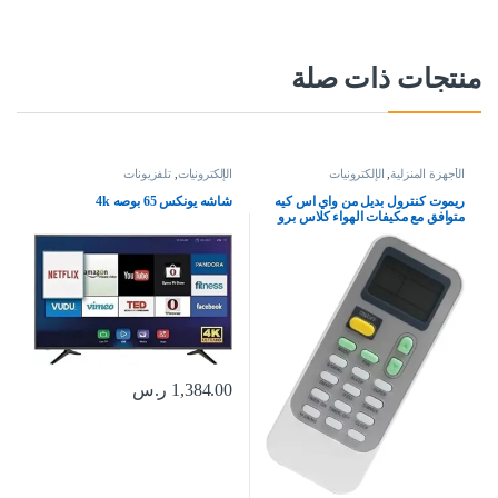
منتجات ذات صلة
الأجهزة المنزلية
,
الإلكترونيات
الإلكترونيات
,
تلفزيونات
ريموت كنترول بديل من واي اس كيه
شاشه يونكس 65 بوصه 4k
متوافق مع مكيفات الهواء كلاس برو
واكاي
1,384.00
ر.س