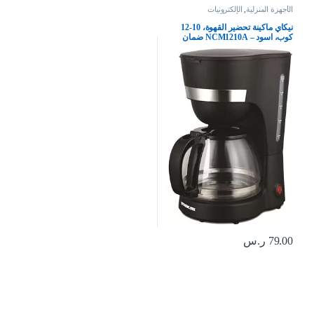
الأجهزة المنزلية
,
الإلكترونيات
نيكاي ماكينة تحضير القهوة، 10-12
كوب، اسود – NCM1210A ضمان
لمدة عامين، بلاستيك
79.00
ر.س