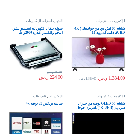
الإلكترونيات
,
تلفزيونات
الأجهزة المنزلية
,
الإلكترونيات
شاشة 65 اتش دي من جولدتيك (4K-
شواية تيفال الكهربائية اينيسيو لشي
UHD)، ذكية، اندرويد 11
اللحم والبانيني بقدرة 2000واط
339.00
ر.س
224.00
ر.س
1,334.00
ر.س
1,599.00
ر.س
الإلكترونيات
,
تلفزيونات
الإلكترونيات
,
تلفزيونات
شاشة QLED 55 بوصة من جنرال
شاشه يونكس 65 بوصه 4k
سوبريم (4K-UHD) تلفزيون جوجل
الذكي الترا اتش دي (اتش دي ار)
(صوت دولبي)، (تلفزيون جوجل)