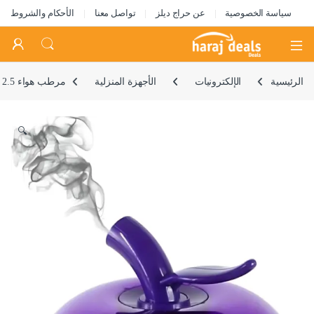
سياسة الخصوصية
عن حراج ديلز
تواصل معنا
الأحكام والشروط
Open
الرئيسية
الإلكترونيات
الأجهزة المنزلية
مرطب هواء 2.5 لتر 25 واط للمنزل والمكتب من فواحة | تحكم يدوي | وقت تشغيل 12 ساعة | خزان مياه مضاد للبكتيريا | حماية تلقائية من الماء (ارجواني) | مرطب دي ال سي فواحة جو – 2.5 لتر – 25 واط
🔍