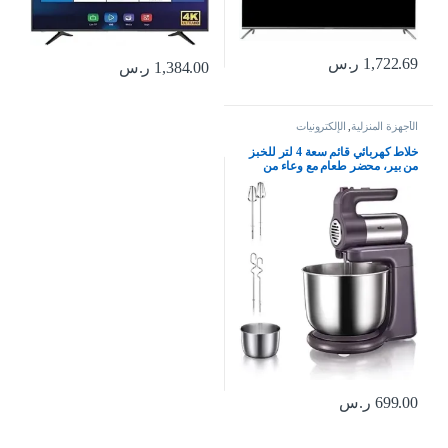
1,722.69
ر.س
1,384.00
ر.س
الأجهزة المنزلية
,
الإلكترونيات
خلاط كهربائي قائم سعة 4 لتر للخبز
من بير، محضر طعام مع وعاء من
الستانلس ستيل – خلاط محمول باليد
300 واط، 5 سرعات لخفق البيض
والعجين والكريمة للمطبخ والمنزل
699.00
ر.س