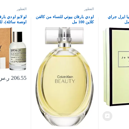
العطور
العطور
يا ايرل جراي
او دي بارفان بيوتي للنساء من كالفن
كلاين 100 مل
اونصة سائلة)، ل
206.55
ر.س