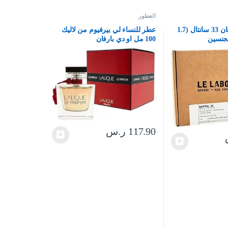
العطور
لو لابو او دي بارفان 33 سانتال (1.7
عطر للنساء لي بيرفيوم من لاليك
لجنسين
100 مل او دي بارفان
117.90
ر.س