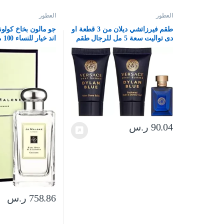
العطور
العطور
طقم فيرزاتشي ديلان من 3 قطعة او
جو مالون بخاخ كولون
دى تواليت سعة 5 مل للرجال طقم
اند خيار للنساء 100 مل
باحجام صغيرة للرجال
90.04
ر.س
758.86
ر.س