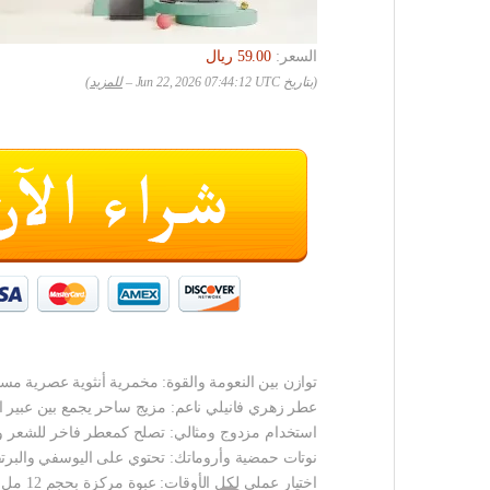
السعر:
(بتاريخ Jun 22, 2026 07:44:12 UTC –
للمزيد
)
توازن بين النعومة والقوة: مخمرية أنثوية عصرية مست
عطر زهري فانيلي ناعم: مزيج ساحر يجمع بين عبير ال
استخدام مزدوج ومثالي: تصلح كمعطر فاخر للشعر ولتع
نوتات حمضية وأروماتك: تحتوي على اليوسفي والبرتقا
اختيار عملي لكل الأوقات: عبوة مركزة بحجم 12 مل تناسب الاستخدام اليومي والمناسبات بفضل ثباتها العالي.