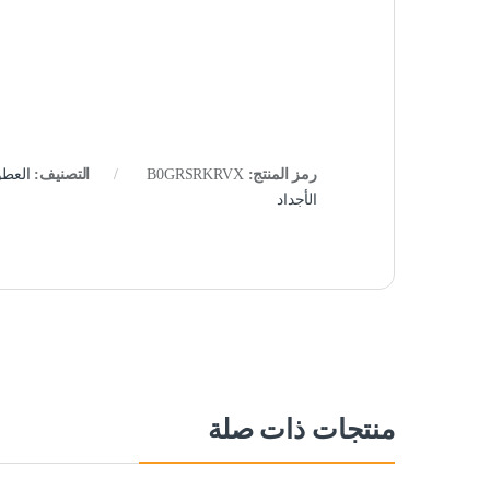
رمز المنتج:
B0GRSRKRVX
التصنيف:
العطو
الأجداد
منتجات ذات صلة