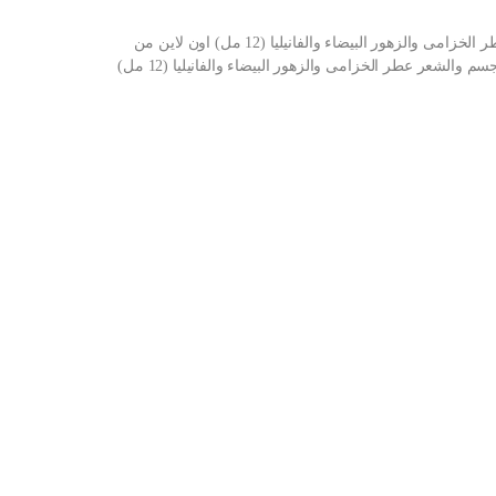
شراء مخمرية ليبر سان لوران نسائية للجسم والشعر عطر الخزامى والزهور البيضاء والفانيليا (12 مل) اون لاين من
والشعر عطر الخزامى والزهور البيضاء والفانيليا (12 مل)