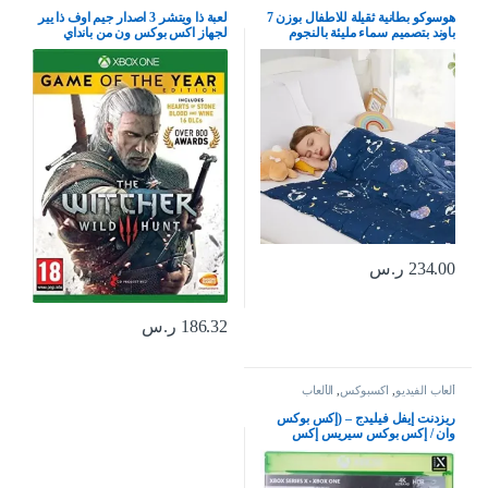
والوسائد
هوسوكو بطانية ثقيلة للاطفال بوزن 7
لعبة ذا ويتشر 3 اصدار جيم اوف ذا يير
باوند بتصميم سماء مليئة بالنجوم
لجهاز اكس بوكس ون من بانداي
باللون الكحلي، بطانية ثقيلة للاطفال
الصغار، بطانية ثقيلة للاطفال الصغار
(41 × 60 انش، 7 باوند)
234.00
ر.س
186.32
ر.س
ألعاب الفيديو
,
اكسبوكس
,
الألعاب
ريزدنت إيفل فيليدج – (إكس بوكس
وان / إكس بوكس سيريس إكس
بوكس إكس بوكس إكس | إس إس