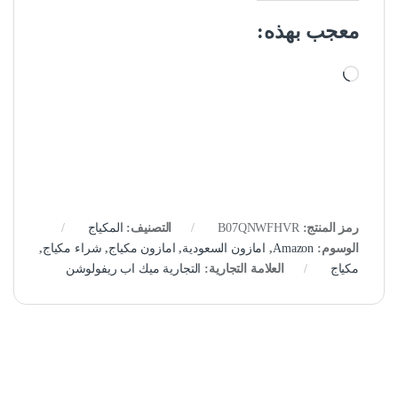
معجب بهذه:
جاري التحميل…
رمز المنتج:
B07QNWFHVR
التصنيف:
المكياج
الوسوم:
Amazon
,
امازون السعودية
,
امازون مكياج
,
شراء مكياج
,
مكياج
العلامة التجارية:
التجارية ميك اب ريفولوشن