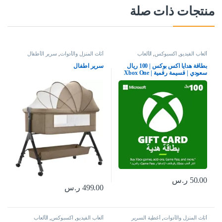
منتجات ذات صلة
ألعاب الفيديو
,
اكسبوكس
,
الألعاب
أثاث المنزل والأدوات
,
سرير الأطفال
بطاقة هدايا اكس بوكس | 100 ريال
سرير اطفال
سعودي | قسيمة رقمية | Xbox One
سلسلة S | X وويندوز | (كود التحميل)
– حساب المملكة العربية السعودية
50.00
ر.س
499.00
ر.س
أثاث المنزل والأدوات
,
أغطية السرير
ألعاب الفيديو
,
اكسبوكس
,
الألعاب