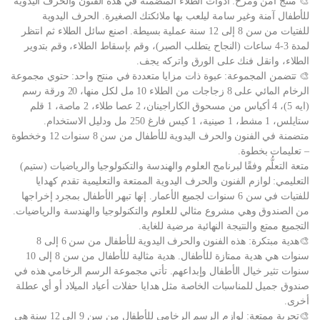
🎨 منتج آمن ومرح: أدوات الطلاء المتضمنة في هذه الفنون والحرف اليدوية
للأطفال آمنة وغير سامة ليلعب بها ملائكتك الصغيرة. الحرف اليدوية
للفتيات من سن 8 إلى 12 سنة عملية بسيطة. اصنع سائل الطلاء ثم انتظر
لمدة 3-4 ساعات (النجاح يتطلب الصبر)، وقم بإسقاط الطلاء، وقم بتدوير
الطلاء، وانقل فنك على الورق واتركه يجف.
🎨 تتضمن المجموعة: عبوة ذات مزايا متعددة في منتج واحد: حتوي مجموعة
الرخام المائي على 8 زجاجات من الطلاء 10 مل لكل منها، 20 ورقة رسم
(ايه 5)، 4 أكياس من مسحوق الكاراجينان، 2 عصا طلاء، 2 ماصة، 1 قلم
ستايلس، 1 مشط، 1 صينية، 1 كيس فارغ 250 مل ودليل الاستخدام.
متضمنة في الفنون والحرف اليدوية للأطفال من سن 8 سنوات 12 وخخطوة
– تعليمات بخطوة.
متعة التعلُّم وفقًا لبرنامج العلوم والهندسة والتكنولوجيا والرياضيات (ستيم)
التعليمي: لوازم الفنون والحرف اليدوية الممتعة والتعليمية تقدم كهدايا
للفتيات في سن 6 سنوات لجميع الأعمار. إنها تبهر الأطفال بمجرد إخراجها
من الصندوق وهي مشروع مثالي للعلوم والتكنولوجيا والهندسة والرياضيات.
التجميع ممتع والنتيجة النهائية مرضية للغاية.
🎨هدية مبتكرة: هذه الفنون والحرف اليدوية للأطفال من سن 6 إلى 8
سنوات هي هدية ممتازة للأطفال. هدية مثالية للأطفال من سن 8 إلى 10
سنوات تثير خيال الأطفال وإبداعهم. تأتي مجموعة الرسم الرخامي هذه في
صندوق جميل للمناسبات الخاصة مثل هدايا حفلات أعياد الميلاد أو أي عطلة
أخرى.
🎨تجربة ممتعة: لوازم الرسم الرخامي للأطفال من سن 9 إلى 12 سنة هي