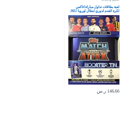
لعبة بطاقات تداول مباراة اتاكس
لكرة القدم لدوري ابطال اوروبا 2022
2023 توبس UEFA دوري ابطال اوروبا
2022 2023، علبة صغيرة محكمة الغلق
مع بطاقات ذهبية اضافية وحشوة نيون
حصرية (نسخة بيرست ازرق)
146.66
ر.س