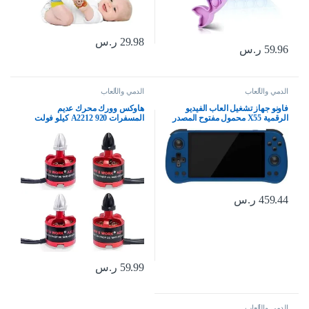
29.98
ر.س
59.96
ر.س
الدمي والألعاب
الدمي والألعاب
فاونو جهاز تشغيل العاب الفيديو
هاوكس وورك محرك عديم
الرقمية X55 محمول مفتوح المصدر
المسفرات A2212 920 كيلو فولت
بشاشة IPS HD مقاس 5.5 انش
لموديلات الطائرات بدون طيار F330
متوافق مع تلفزيون HD، يدعم بلوتوث
F450 F550 X525 ذاتية الصنع
ووحدة تحكم لاسلكية وسلكية 2.4
(CW*2+CCW*2)
جيجا
459.44
ر.س
59.99
ر.س
الدمي والألعاب