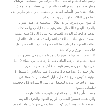
ترسم هذه المجموعة على الماء، مركب من مستحلب أكريليك
ممتاز وحبر مما يسمح للطلاء بالطفو على سطح الماء. يمكنك
إنشاء العديد من الأنماط الفريدة والمتعددة الألوان عن طريق لف
عصا حول الطلاء لخلق تأثير يشبه الرخام.
🎨 منتج آمن ومرح: أدوات الطلاء المتضمنة في هذه الفنون
والحرف اليدوية للأطفال آمنة وغير سامة ليلعب بها ملائكتك
الصغيرة. الحرف اليدوية للفتيات من سن 8 إلى 12 سنة عملية
بسيطة. اصنع سائل الطلاء ثم انتظر لمدة 3-4 ساعات (النجاح
يتطلب الصبر)، وقم بإسقاط الطلاء، وقم بتدوير الطلاء، وانقل
فنك على الورق واتركه يجف.
🎨 تتضمن المجموعة: عبوة ذات مزايا متعددة في منتج واحد:
حتوي مجموعة الرخام المائي على 8 زجاجات من الطلاء 10 مل
لكل منها، 20 ورقة رسم (ايه 5)، 4 أكياس من مسحوق
الكاراجينان، 2 عصا طلاء، 2 ماصة، 1 قلم ستايلس، 1 مشط، 1
صينية، 1 كيس فارغ 250 مل ودليل الاستخدام. متضمنة في
الفنون والحرف اليدوية للأطفال من سن 8 سنوات 12 وخخطوة –
تعليمات بخطوة.
متعة التعلُّم وفقًا لبرنامج العلوم والهندسة والتكنولوجيا
والرياضيات (ستيم) التعليمي: لوازم الفنون والحرف اليدوية
الممتعة والتعليمية تقدم كهدايا للفتيات في سن 6 سنوات لجميع