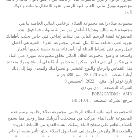
مع صينية وورق مائي، العاب فنية للرسم، هدية للاطفال والبنات والاولاد
(ايه)
مجموعة طلاء رائعة مجموعة الطلاء الرخامي المائي الخاصة بنا هي
مجموعة فنية مثالية وهدايا للأطفال من سن 4 سنوات فما فوق. هذه
المجموعة الفنية للرسم المائي هي نشاط إبداعي فني خاص يجلب لأطفالك
تجربة لعب مختلفة تمامًا مثل السحر. مجموعة الحرف الفنية هي أفضل
عمل رسم فني لنشاط العائلة أو الأصدقاء، هدية خاصة لجميع الأعمار
واستخدام واسع: مجموعة الطلاء المائي تخلق مطبوعات مبهرة على الماء
على عكس أي شيء آخر! يمكن استخدامها أيضًا على أسطح ومواد متعددة
مثل القماش والزجاج واللوح الخشبي والسيراميك والمعدن وما إلى ذلك.
أبعاد الشحنة ‏ : ‎ 28 x 20 x 4,5 سم; 480 جرام
تاريخ توفر أول منتج ‏ : ‎ 2022 أغسطس 9
الشركة المصنعة ‏ : ‎ دي بي دي
ASIN ‏ : ‎ B0B82GYJDM
مرجع الشركة المصنعة ‏ : ‎ DBD1001
🎨مجموعة فنية مائية للطلاء الرخامي: مجموعة طلاء رخامية ترسم هذه
المجموعة على الماء، مركب من مستحلب أكريليك ممتاز وحبر مما يسمح
للطلاء بالطفو على سطح الماء. يمكنك إنشاء العديد من الأنماط الفريدة
والمتعددة الألوان عن طريق لف عصا حول الطلاء لخلق تأثير يشبه الرخام.