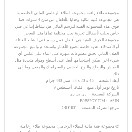
مجموعة طلاء رائعة مجموعة الطلاء الرخامي المائي الخاصة بنا
هي مجموعة فنية مثالية وهدايا للأطفال من سن 4 سنوات فما
فوق. هذه المجموعة الفنية للرسم المائي هي نشاط إبداعي فني
خاص يجلب لأطفالك تجربة لعب مختلفة تمامًا مثل السحر.
مجموعة الحرف الفنية هي أفضل عمل رسم فني لنشاط العائلة
أو الأصدقاء، هدية خاصة لجميع الأعمار واستخدام واسع: مجموعة
الطلاء المائي تخلق مطبوعات مبهرة على الماء على عكس أي
شيء آخر! يمكن استخدامها أيضًا على أسطح ومواد متعددة مثل
القماش والزجاج واللوح الخشبي والسيراميك والمعدن وما إلى
ذلك.
أبعاد الشحنة ‏ : ‎ 28 x 20 x 4,5 سم; 480 جرام
تاريخ توفر أول منتج ‏ : ‎ 2022 أغسطس 9
الشركة المصنعة ‏ : ‎ دي بي دي
ASIN ‏ : ‎ B0B82GYJDM
مرجع الشركة المصنعة ‏ : ‎ DBD1001
🎨مجموعة فنية مائية للطلاء الرخامي: مجموعة طلاء رخامية