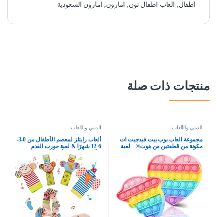
اطفال
,
العاب اطفال نون
,
امازون
,
امازون السعودية
منتجات ذات صلة
الدمي والألعاب
الدمي والألعاب
مجموعة العاب بوب بيت فيدجيت ات
ألعاب رايتلز لمعصم الأطفال من 0-3-
مكونة من قطعتين من هوت® – لعبة
6-12 شهرًا & لعبة جورب القدم
فقاعة بوب مضادة للتوتر | لعبة فيجيت
للأطفال الرضع، ألعاب ناعمة لحديثي
تويز لتخفيف الضغط من الحب
الولادة للأطفال الرضع أو البنات،
والدلافين
القرد، الفيل، 4 قطع