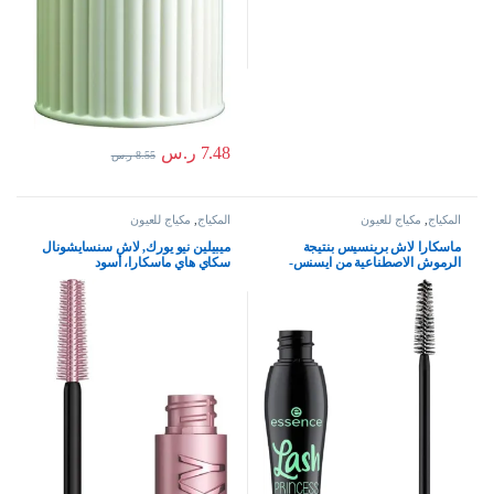
7.48
ر.س
8.55
ر.س
المكياج
,
مكياج للعيون
المكياج
,
مكياج للعيون
ماسكارا لاش برينسيس بنتيجة
ميبيلين نيو يورك, لاش سنسايشونال
الرموش الاصطناعية من ايسنس-
سكاي هاي ماسكارا، أسود
اسود