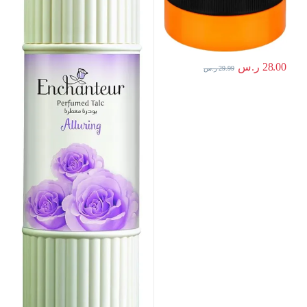
28.00
ر.س
29.99
ر.س