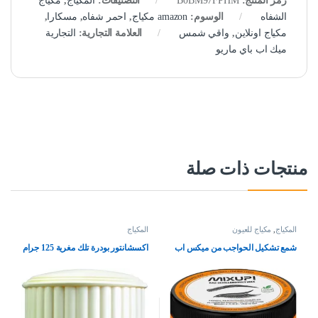
رمز المنتج:
B0BM97FPHM
التصنيفات:
المكياج
,
مكياج
الشفاه
الوسوم:
amazon مكياج
,
احمر شفاه
,
مسكارا
,
مكياج اونلاين
,
واقي شمس
العلامة التجارية:
التجارية
ميك اب باي ماريو
منتجات ذات صلة
المكياج
,
مكياج للعيون
المكياج
شمع تشكيل الحواجب من ميكس اب
اكسشانتور بودرة تلك مغرية 125 جرام