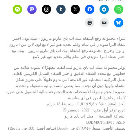
شراء مجموعة رفع الشفاه ميك اب باي ماريو ماريوز – بينك نود:: احمر
شفاه الترا سويدي في سام وقلم تحديد هيو غير لامع اون لاين من امازون
او نون وحراج مجموعة رفع الشفاه ميك اب باي ماريو ماريوز – بينك نود::
احمر شفاه الترا سويدي في سام وقلم تحديد هيو غير لامع
توفر مجموعة ميك اب باي ماريو ليب ليفت مظهرًا لا تشوبه شائبة من
خطوتين مع محدد الشفاه الدقيق وأحمر الشفاه السائل الكريمي للغاية.
تعمل التركيبة المخملية غير اللامعة التي تدوم طويلاً على تعزيز شكل
الشفاه ولونها دون أن تجف، مما يعطي لمسة نهائية مصقولة ومحددة.
صغيرة الحجم وسهلة الاستخدام، هذه المجموعة مثالية للحصول على صورة
كاملة وجاهزة للصور في أي مناسبة.
أبعاد المنتج ‏ : ‎ 11,81 x 9,8 x 3,4 سم; 18,14 جرام
تاريخ توفر أول منتج ‏ : ‎ 2022 ديسمبر 15
الشركة المصنعة ‏ : ‎ ميك اب باي ماريو
ASIN ‏ : ‎ B0BM97FPHM
تصنيف الأفضل مبيعاً: #٤٢٬٨٧٤ في Beauty (شاهد أفضل 100 في Beauty)