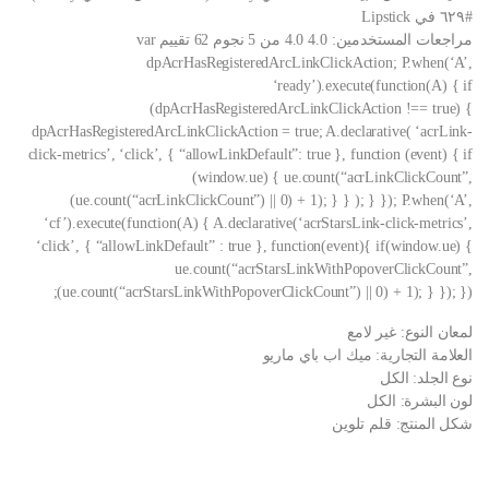
#٦٢٩ في Lipstick
مراجعات المستخدمين: 4.0 4.0 من 5 نجوم 62 تقييم var
dpAcrHasRegisteredArcLinkClickAction; P.when(‘A’,
‘ready’).execute(function(A) { if
(dpAcrHasRegisteredArcLinkClickAction !== true) {
dpAcrHasRegisteredArcLinkClickAction = true; A.declarative( ‘acrLink-
click-metrics’, ‘click’, { “allowLinkDefault”: true }, function (event) { if
(window.ue) { ue.count(“acrLinkClickCount”,
(ue.count(“acrLinkClickCount”) || 0) + 1); } } ); } }); P.when(‘A’,
‘cf’).execute(function(A) { A.declarative(‘acrStarsLink-click-metrics’,
‘click’, { “allowLinkDefault” : true }, function(event){ if(window.ue) {
ue.count(“acrStarsLinkWithPopoverClickCount”,
(ue.count(“acrStarsLinkWithPopoverClickCount”) || 0) + 1); } }); });
لمعان النوع: غير لامع
العلامة التجارية: ميك اب باي ماريو
نوع الجلد: الكل
لون البشرة: الكل
شكل المنتج: قلم تلوين