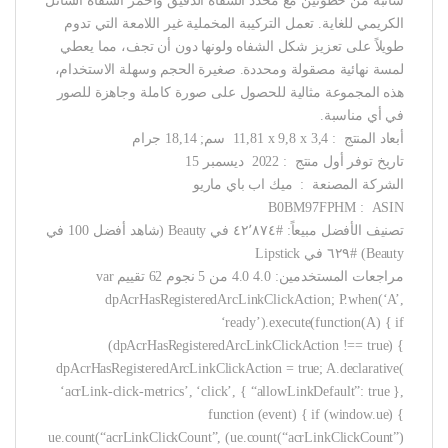
شائبة من خطوتين مع محدد الشفاه الدقيق وأحمر الشفاه السائل
الكريمي للغاية. تعمل التركيبة المخملية غير اللامعة التي تدوم
طويلاً على تعزيز شكل الشفاه ولونها دون أن تجف، مما يعطي
لمسة نهائية مصقولة ومحددة. صغيرة الحجم وسهلة الاستخدام،
هذه المجموعة مثالية للحصول على صورة كاملة وجاهزة للصور
في أي مناسبة.
أبعاد المنتج ‏ : ‎ 11,81 x 9,8 x 3,4 سم; 18,14 جرام
تاريخ توفر أول منتج ‏ : ‎ 2022 ديسمبر 15
الشركة المصنعة ‏ : ‎ ميك اب باي ماريو
ASIN ‏ : ‎ B0BM97FPHM
تصنيف الأفضل مبيعاً: #٤٢٬٨٧٤ في Beauty (شاهد أفضل 100 في
Beauty) #٦٢٩ في Lipstick
مراجعات المستخدمين: 4.0 4.0 من 5 نجوم 62 تقييم var
dpAcrHasRegisteredArcLinkClickAction; P.when(‘A’,
‘ready’).execute(function(A) { if
(dpAcrHasRegisteredArcLinkClickAction !== true) {
dpAcrHasRegisteredArcLinkClickAction = true; A.declarative(
‘acrLink-click-metrics’, ‘click’, { “allowLinkDefault”: true },
function (event) { if (window.ue) {
ue.count(“acrLinkClickCount”, (ue.count(“acrLinkClickCount”)