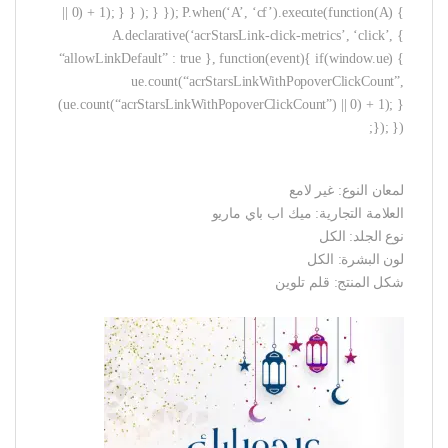
|| 0) + 1); } } ); } }); P.when(‘A’, ‘cf’).execute(function(A) {
A.declarative(‘acrStarsLink-click-metrics’, ‘click’, {
“allowLinkDefault” : true }, function(event){ if(window.ue) {
ue.count(“acrStarsLinkWithPopoverClickCount”,
(ue.count(“acrStarsLinkWithPopoverClickCount”) || 0) + 1); }
}); });
لمعان النوع: غير لامع
العلامة التجارية: ميك اب باي ماريو
نوع الجلد: الكل
لون البشرة: الكل
شكل المنتج: قلم تلوين