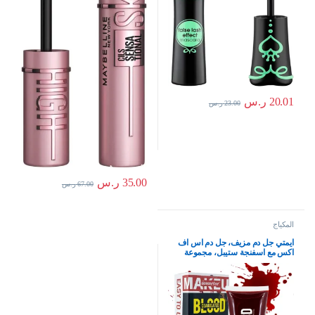
20.01
ر.س
23.00
ر.س
35.00
ر.س
67.00
ر.س
المكياج
ايمتي جل دم مزيف، جل دم اس اف
اكس مع اسفنجة ستيبل، مجموعة
مكياج دم مزيف اس اف اكس للتخثر
في مرحلة الهالوين، مكياج الوجه
والجسم 55 غرام