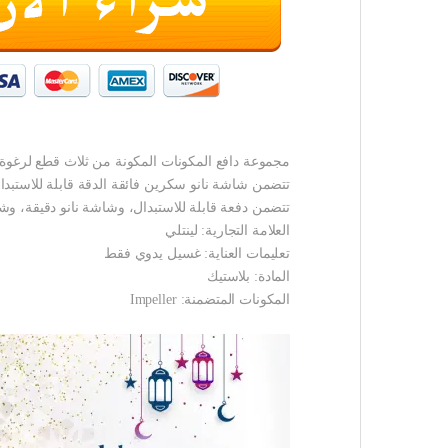
مجموعة دافع المكونات المكونة من ثلاث قطع لرغوة النانو V2 أو دون الحد الأدنى من نانو فوم V2 ليثيوم تتضمن دفعة قابلة للاستبدال وشاشة نانو دقيقة وشاشة
تتضمن شاشة نانو سكرين فائقة الدقة قابلة للاستبدا
تتضمن دفعة قابلة للاستبدال، وشاشة نانو دقيقة، وشا
العلامة التجارية: لينتلي
تعليمات العناية: غسيل يدوي فقط
المادة: بلاستيك
المكونات المتضمنة: Impeller