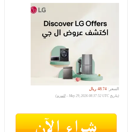
السعر:
(بتاريخ May 29, 2026 08:37:52 UTC –
للمزيد
)