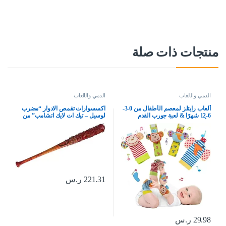
منتجات ذات صلة
الدمي والألعاب
الدمي والألعاب
ألعاب رايتلز لمعصم الأطفال من 0-3-
اكسسوارات تقمص الادوار “مضرب
6-12 شهرًا & لعبة جورب القدم
لوسيل – تيك ات لايك اتشامب” من
للأطفال الرضع، ألعاب ناعمة لحديثي
مسلسل ذي والكينج ديد من
الولادة للأطفال الرضع أو البنات،
ماكفارلين تويز، بلاستيك
القرد، الفيل، 4 قطع
221.31
ر.س
29.98
ر.س