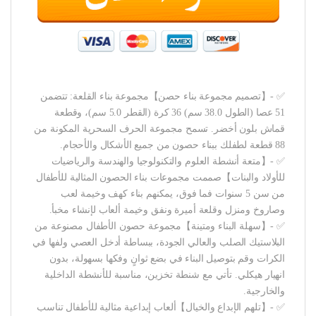
✅ -【تصميم مجموعة بناء حصن】مجموعة بناء القلعة: تتضمن
51 عصا (الطول 38.0 سم) 36 كرة (القطر 5.0 سم)، وقطعة
قماش بلون أخضر. تسمح مجموعة الحرف السحرية المكونة من
88 قطعة لطفلك ببناء حصون من جميع الأشكال والأحجام.
✅ -【متعة أنشطة العلوم والتكنولوجيا والهندسة والرياضيات
للأولاد والبنات】صممت مجموعات بناء الحصون المثالية للأطفال
من سن 5 سنوات فما فوق، يمكنهم بناء كهف وخيمة لعب
وصاروخ ومنزل وقلعة أميرة ونفق وخيمة ألعاب لإنشاء مخبأ.
✅ -【سهلة البناء ومتينة】مجموعة حصون الأطفال مصنوعة من
البلاستيك الصلب والعالي الجودة، ببساطة أدخل العصي ولفها في
الكرات وقم بتوصيل البناء في بضع ثوانٍ وفكها بسهولة، بدون
انهيار هيكلي. تأتي مع شنطة تخزين، مناسبة للأنشطة الداخلية
والخارجية.
✅ -【تلهم الإبداع والخيال】ألعاب إبداعية مثالية للأطفال تناسب