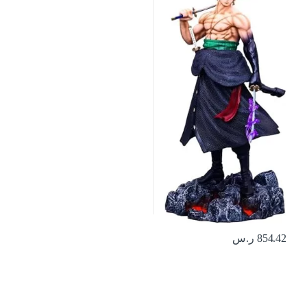
854.42
ر.س