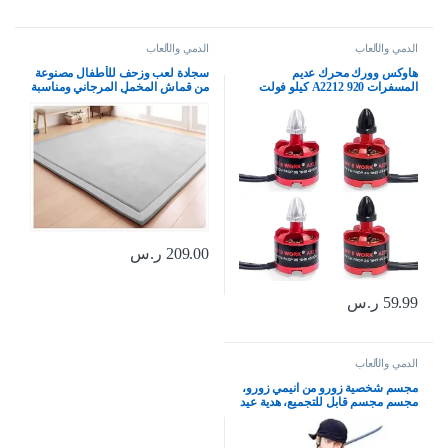
الدمي والألعاب
الدمي والألعاب
هاوكس وورك محرك عديم
سجادة لعب وزحف للأطفال مصنوعة
المسفرات A2212 920 كيلو فولت
من قماش المخمل المرجاني ومناسبة
لموديلات الطائرات بدون طيار F330
للحضانة وغرف الأطفال والرضع
F450 F550 X525 ذاتية الصنع
وممارسة اليوغا والتمارين الرياضية
(CW*2+CCW*2)
(رمادي، 80 سم × 2 متر)
209.00
ر.س
59.99
ر.س
الدمي والألعاب
مجسم شخصية زورو من انيمي زورو،
مجسم مجسم قابل للتجميع، هدية عيد
ميلاد 19.69 انش، بلاستيك بي في سي