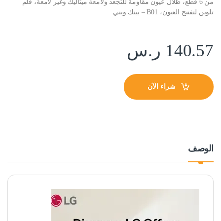
من 6 قطع، ظلال عيون مقاومة للتجعد ولامعة ميتاليك وغير لامعة، قلم
تلوين لتفتيح العيون، B01 – بينك وبني
140.57
ر.س
شراء الآن
الوصف