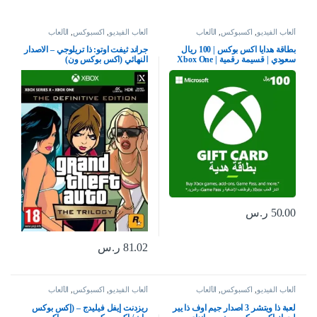
ألعاب الفيديو
,
اكسبوكس
,
الألعاب
ألعاب الفيديو
,
اكسبوكس
,
الألعاب
بطاقة هدايا اكس بوكس | 100 ريال
جراند ثيفت اوتو: ذا تريلوجي – الاصدار
سعودي | قسيمة رقمية | Xbox One
النهائي (اكس بوكس ون)
سلسلة S | X وويندوز | (كود التحميل)
– حساب المملكة العربية السعودية
50.00
ر.س
81.02
ر.س
ألعاب الفيديو
,
اكسبوكس
,
الألعاب
ألعاب الفيديو
,
اكسبوكس
,
الألعاب
لعبة ذا ويتشر 3 اصدار جيم اوف ذا يير
ريزدنت إيفل فيليدج – (إكس بوكس