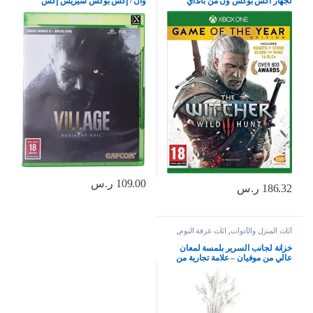
لجهاز اكس بوكس ون من بانداي
وان / إكس بوكس سيريس إكس
بوكس إكس بوكس إكس | إس إس
109.00
ر.س
186.32
ر.س
أثاث المنزل والأدوات
,
اثاث غرفة النوم
,
طاولة السرير
خزانة لجانب السرير بلمسة لمعان
عالي من موفيان – علامة تجارية من
حراج، بلون اسود وجوزي – مقاس 56
× 40 × 36 سم، خشب مُصنع