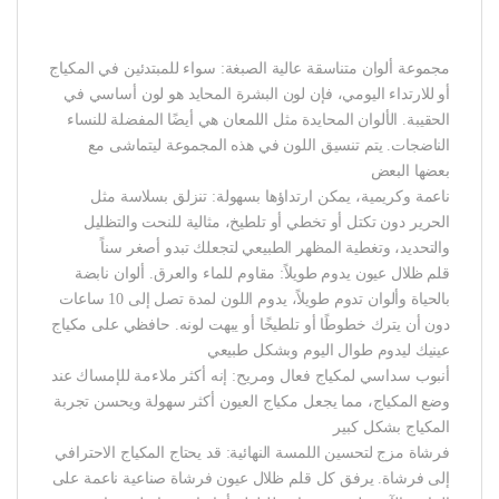
مجموعة ألوان متناسقة عالية الصبغة: سواء للمبتدئين في المكياج
أو للارتداء اليومي، فإن لون البشرة المحايد هو لون أساسي في
الحقيبة. الألوان المحايدة مثل اللمعان هي أيضًا المفضلة للنساء
الناضجات. يتم تنسيق اللون في هذه المجموعة ليتماشى مع
بعضها البعض
ناعمة وكريمية، يمكن ارتداؤها بسهولة: تنزلق بسلاسة مثل
الحرير دون تكتل أو تخطي أو تلطيخ، مثالية للنحت والتظليل
والتحديد، وتغطية المظهر الطبيعي لتجعلك تبدو أصغر سناً
قلم ظلال عيون يدوم طويلاً: مقاوم للماء والعرق. ألوان نابضة
بالحياة وألوان تدوم طويلاً، يدوم اللون لمدة تصل إلى 10 ساعات
دون أن يترك خطوطًا أو تلطيخًا أو يبهت لونه. حافظي على مكياج
عينيك ليدوم طوال اليوم وبشكل طبيعي
أنبوب سداسي لمكياج فعال ومريح: إنه أكثر ملاءمة للإمساك عند
وضع المكياج، مما يجعل مكياج العيون أكثر سهولة ويحسن تجربة
المكياج بشكل كبير
فرشاة مزج لتحسين اللمسة النهائية: قد يحتاج المكياج الاحترافي
إلى فرشاة. يرفق كل قلم ظلال عيون فرشاة صناعية ناعمة على