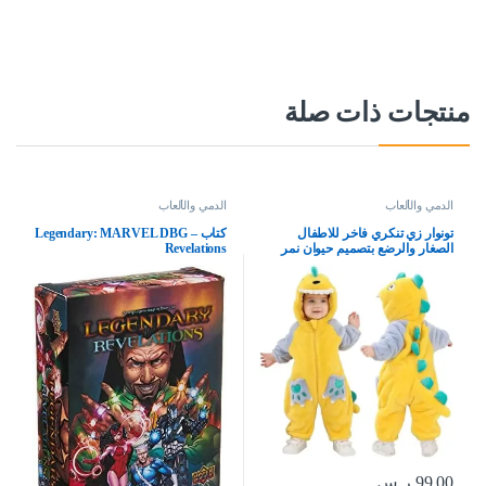
منتجات ذات صلة
الدمي والألعاب
الدمي والألعاب
تونوار زي تنكري فاخر للاطفال
كتاب Legendary: MARVEL DBG –
الصغار والرضع بتصميم حيوان نمر
Revelations
ديناصور رومبير بغطاء راس (3.5-4.5
سنوات)، فلانيل
99.00
ر.س