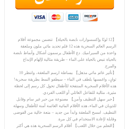
【12 لونًا وإكسسوارات نابضة بالحياة】 تتضمن مجموعة أقلام
الرسم العائم السحرية هذه 12 قلم تحديد مائي ملون وملعقة
واحدة من السيراميك. دع الأطفال يرسمون أشكال وأنماط نابضة
بالحياة تنبض بالحياة على الماء – طريقة مثالية لإلهام الإبداع
والمرح.
【تأثير عائم مائي مذهل】 ببساطة ارسم الملعقة، وانتظر 10
ثوانٍ، واغمسها بلطف في الماء – سيطفو النمط بطريقة سحرية!
هذه الأقلام السحرية المنتفخة للأطفال تحول كل رسم إلى لحظة
مثيرة، مثالية للتفاعل العائلي أو اللعب الفردي.
【حبر سهل التنظيف وآمن】 مصنوعة من حبر غير سام وقابل
للذوبان في الماء، هذه الأقلام المائية العائمة آمنة للأطفال وسهلة
التنظيف. امسح الملعقة وابدأ من جديد – متعة خالية من الفوضى
وقابلة لإعادة الاستخدام في كل مرة.
【التعلم من خلال اللعب】 أقلام الرسم السحرية هذه هي أكثر