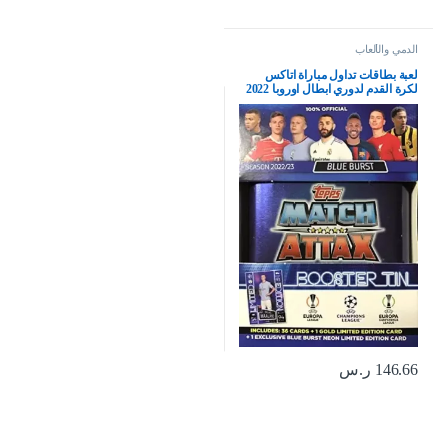
الدمي والألعاب
لعبة بطاقات تداول مباراة اتاكس
لكرة القدم لدوري ابطال اوروبا 2022
2023 توبس UEFA دوري ابطال اوروبا
2022 2023، علبة صغيرة محكمة الغلق
مع بطاقات ذهبية اضافية وحشوة نيون
حصرية (نسخة بيرست ازرق)
146.66
ر.س