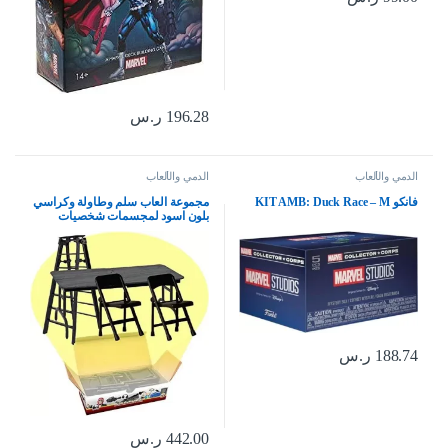
196.28
ر.س
الدمي والألعاب
الدمي والألعاب
فانكو KIT AMB: Duck Race – M
مجموعة العاب سلم وطاولة وكراسي
بلون اسود لمجسمات شخصيات
المصارعة دبليو دبليو اي
188.74
ر.س
442.00
ر.س