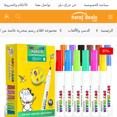
سياسة الخصوصية
عن حراج ديلز
تواصل معنا
الأحكام والشروط
Open
الرئيسية
الدمي والألعاب
مجموعة اقلام رسم سحرية عائمة من 12 لون، اقلام رسم مائية منتفخة مع ملعقة سيراميك – علامات مائية سحرية ممتعة للاطفال الرسم على الملعقة، العاب تصنعها بنفسك للاولاد والبنات
🔍
15%
-