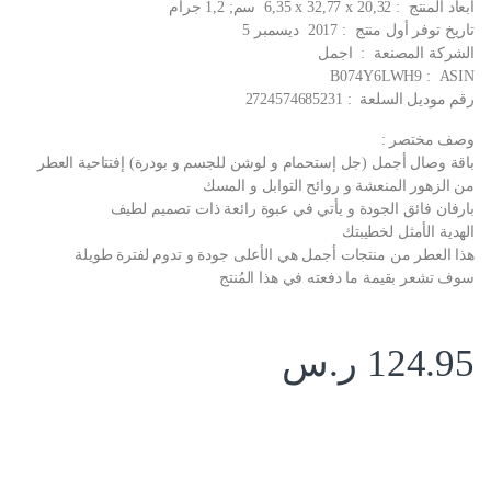
أبعاد المنتج ‏ : ‎ 6,35 x 32,77 x 20,32 سم; 1,2 جرام
تاريخ توفر أول منتج ‏ : ‎ 2017 ديسمبر 5
الشركة المصنعة ‏ : ‎ اجمل
ASIN ‏ : ‎ B074Y6LWH9
رقم موديل السلعة ‏ : ‎ 2724574685231
وصف مختصر :
باقة وصال أجمل (جل إستحمام و لوشن للجسم و بودرة) إفتتاحية العطر
من الزهور المنعشة و روائح التوابل و المسك
بارفان فائق الجودة و يأتي في عبوة رائعة ذات تصميم لطيف
الهدية الأمثل لخطيبتك
هذا العطر من منتجات أجمل هي الأعلى جودة و تدوم لفترة طويلة
سوف تشعر بقيمة ما دفعته في هذا المُنتج
124.95
ر.س