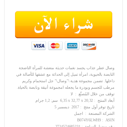
وصال عطر جذاب يجسد نغمات حديثة منعشة للمرأة الناضجة
النابضة بالحيوية، امرأة تميل إلى الحداثة مع عشقها للأصالة في
داخلها. تضمن مجموعة هدية \”وصال\” جل استحمام وكريم
مرطب للجسم وبودرة ما يجعله امجموعة أنيقة ونابضة بالحياة.
توقف من خلال المُصنِّع ‏ : ‎ لا
أبعاد المنتج ‏ : ‎ 6,35 x 32,77 x 20,32 سم; 1,2 جرام
تاريخ توفر أول منتج ‏ : ‎ 2017 ديسمبر 5
الشركة المصنعة ‏ : ‎ اجمل
ASIN ‏ : ‎ B074Y6LWH9
رقم موديل السلعة ‏ : ‎ 2724574685231