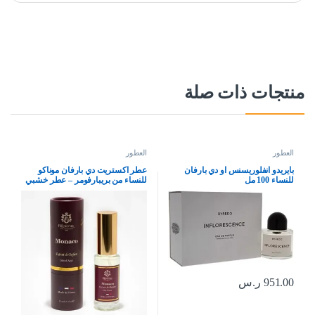
منتجات ذات صلة
العطور
العطور
بايريدو انفلوريسنس او دي بارفان
عطر اكستريت دي بارفان موناكو
للنساء 100 مل
للنساء من بريبارفومر – عطر خشبي
وحار من فرنسا – عطر فاخر يدوم
طويلا، 15 مل
951.00
ر.س