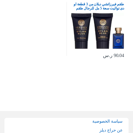
طقم فيرزاتشي ديلان من 3 قطعة او
دى تواليت سعة 5 مل للرجال طقم
باحجام صغيرة للرجال
90.04
ر.س
Brands Carouse
سياسة الخصوصية
عن حراج ديلز