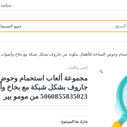
سياسة 
وحوض السباحة للأطفال مكونة من جاروف بشكل شبكة مع بخاخ وأصوات وألوان مختلفة 0855835023
الدمي والألعاب
🔍
مجموعة ألعاب استحمام وحوض ا
جاروف بشكل شبكة مع بخاخ وأص
5060855835023 من مومو بير
شارك هذا الموضوع: