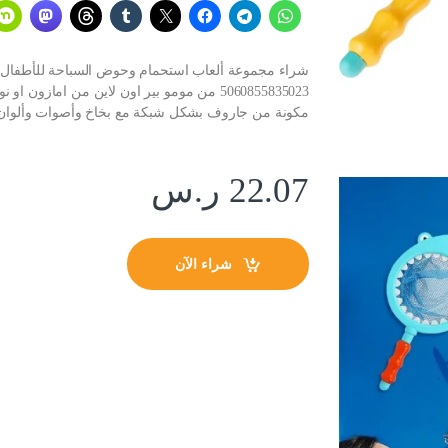
شراء مجموعة ألعاب استحمام وحوض السباحة للأطفال 
5060855835023 من مومو بير اون لاين من ام
مكونة من جاروف بشكل شبكة مع بخاخ وأصوات وألوان مختلفة 5060855835023 
22.07
ر.س
شراء الآن