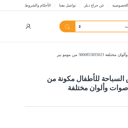
الخصوصية
عن حراج ديلز
تواصل معنا
الأحكام والشروط
My Account
506 من مومو بير
لسباحة للأطفال مكونة من
وات وألوان مختلفة