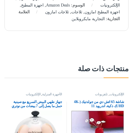
الإلكترونيات
الوسوم:
Amazon Deals
,
اجهزة المطبخ
,
اجهزة المطبخ امازون
,
ثلاجات
,
ثلاجات امازون
العلامة
التجارية:
التجارية مايكروبلاين
منتجات ذات صلة
الإلكترونيات
,
تلفزيونات
الأجهزة المنزلية
,
الإلكترونيات
شاشة 65 اتش دي من جولدتيك (4K-
جهاز طهي البيض السريع مع صينية
UHD)، ذكية، اندرويد 11
حمل ما يصل إلى 7 بيضات من نوتري
كوك، NC-EC360