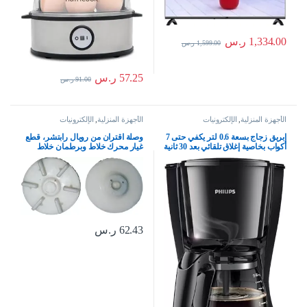
1,334.00
ر.س
1,599.00
ر.س
57.25
ر.س
91.00
ر.س
الأجهزة المنزلية
,
الإلكترونيات
الأجهزة المنزلية
,
الإلكترونيات
إبريق زجاج بسعة 0.6 لتر يكفي حتى 7
وصلة اقتران من رويال رابتشر، قطع
أكواب بخاصية إغلاق تلقائي بعد 30 ثانية
غيار محرك خلاط وبرطمان خلاط
وبدون فلتر من فيليبس، موديل
للخلاط الهندي المطحنة والعصارة
HD7432/20، أسود
(مقرنة 5)
62.43
ر.س