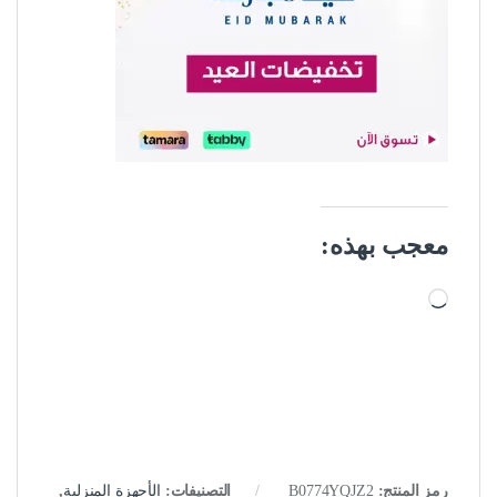
معجب بهذه:
جاري التحميل…
رمز المنتج:
B0774YQJZ2
التصنيفات:
الأجهزة المنزلية
,