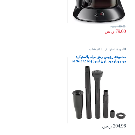
199.00
ر.س
79.00
ر.س
الأجهزة المنزلية
,
الإلكترونيات
مجموعة رؤوس رش مياه بلاستيكية
من رويلوجود بلون اسود (id:9e 372 bb
6c1 f8c
204.96
ر.س