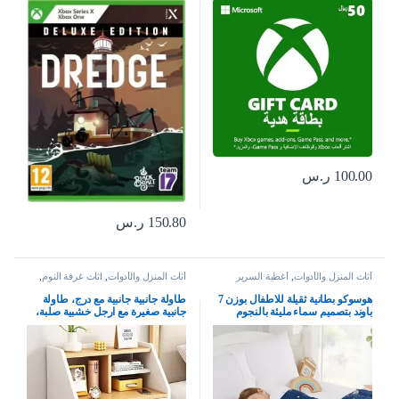
– حساب المملكة العربية السعودية
100.00
ر.س
150.80
ر.س
أثاث المنزل والأدوات
,
أغطية السرير
أثاث المنزل والأدوات
,
اثاث غرفة النوم
,
والوسائد
طاولة السرير
هوسوكو بطانية ثقيلة للاطفال بوزن 7
طاولة جانبية جانبية مع درج، طاولة
باوند بتصميم سماء مليئة بالنجوم
جانبية صغيرة مع ارجل خشبية صلبة،
باللون الكحلي، بطانية ثقيلة للاطفال
طاولة بجانب السرير للتخزين، طاولة
الصغار، بطانية ثقيلة للاطفال الصغار
بيضاء مع منظم خزانة ملفات في غرفة
(41 × 60 انش، 7 باوند)
المعيشة وغرفة النوم والمكتب (50 ×
30 × 60 سم)