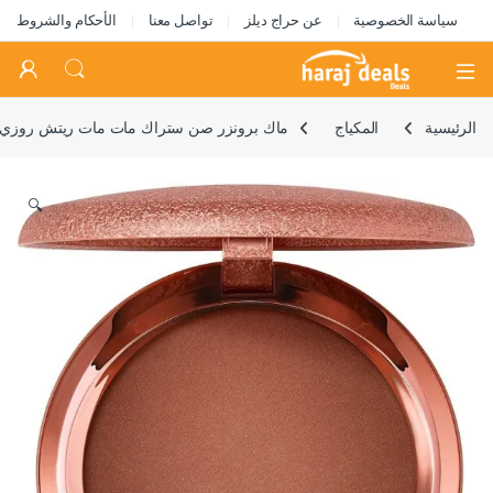
سياسة الخصوصية
عن حراج ديلز
تواصل معنا
الأحكام والشروط
Open
الرئيسية
المكياج
ماك برونزر صن ستراك مات مات ريتش روزي
🔍