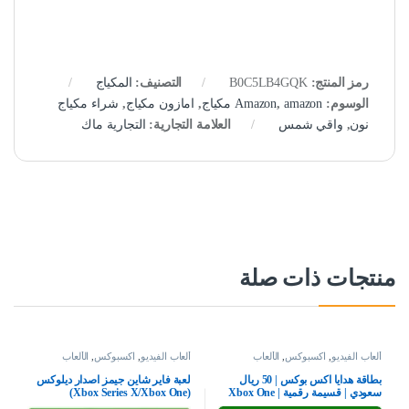
رمز المنتج:
B0C5LB4GQK
التصنيف:
المكياج
الوسوم:
amazon مكياج
,
Amazon
,
امازون مكياج
,
شراء مكياج
نون
,
واقي شمس
العلامة التجارية:
التجارية ماك
منتجات ذات صلة
ألعاب الفيديو
,
اكسبوكس
,
الألعاب
ألعاب الفيديو
,
اكسبوكس
,
الألعاب
بطاقة هدايا اكس بوكس | 50 ريال
لعبة فاير شاين جيمز اصدار ديلوكس
سعودي | قسيمة رقمية | Xbox One
(Xbox Series X/Xbox One)
سلسلة S | X وويندوز | (كود التحميل)