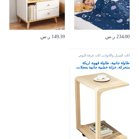
234.00
ر.س
149.39
ر.س
أثاث المنزل والأدوات
,
اثاث غرفة النوم
,
طاولة السرير
طاولة جانبية، طاولة قهوة، اريكة
متحركة، خزانة خشبية جانبية بعجلات،
طالوة ركن وبجانب السرير (اللون:
ستايل 1)