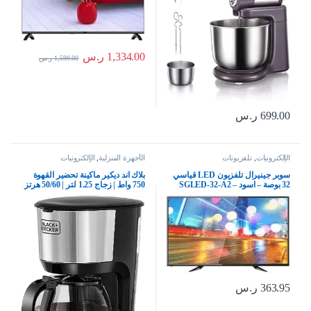
1,334.00
ر.س
1,599.00
ر.س
699.00
ر.س
الإلكترونيات
,
تلفزيونات
الأجهزة المنزلية
,
الإلكترونيات
سوبر جينيرال تلفزيون LED قياسي
بلاك اند ديكير ماكينة تحضير القهوة
32 بوصة – اسود – SGLED-32-A2
750 واط | زجاج 1.25 لتر | 50/60 هرتز
| مثالية لـ 10 اكواب | للقهوة بالتنقيط
والقهوة السوداء والاسبريسو | اسود +
فضي | DCM750S-B5 | ضمان لمدة
عامين
363.95
ر.س