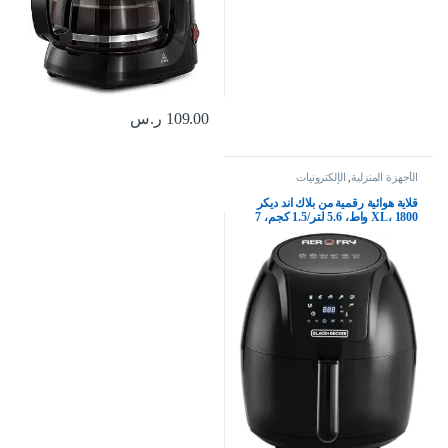
109.00
ر.س
الأجهزة المنزلية
,
الإلكترونيات
قلاية هوائية رقمية من بلاك اند ديكر
XL، 1800 واط، 5.6 لتر/1.5 كجم، 7
إعدادات مسبقة، طهي مقرمش
وصحي، تقنية الهواء السريع وشاشة
LED، الأفضل للقلي، الشوي،
التحميص، الخبز، AF625 B5، أسود