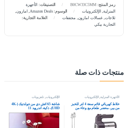
رمز المنتج:
B0CW33C5MM
التصنيفات:
الأجهزة
المنزلية
,
الإلكترونيات
الوسوم:
Amazon Deals
,
امازون
,
ثلاجات
,
غسالات امازون
,
مجففات
العلامة التجارية:
التجارية بيكي
منتجات ذات صلة
الأجهزة المنزلية
,
الإلكترونيات
الإلكترونيات
,
تلفزيونات
خلاط كهربائي قائم سعة 4 لتر للخبز
شاشة 65 اتش دي من جولدتيك (4K-
من بير، محضر طعام مع وعاء من
UHD)، ذكية، اندرويد 11
الستانلس ستيل – خلاط محمول باليد
300 واط، 5 سرعات لخفق البيض
والعجين والكريمة للمطبخ والمنزل