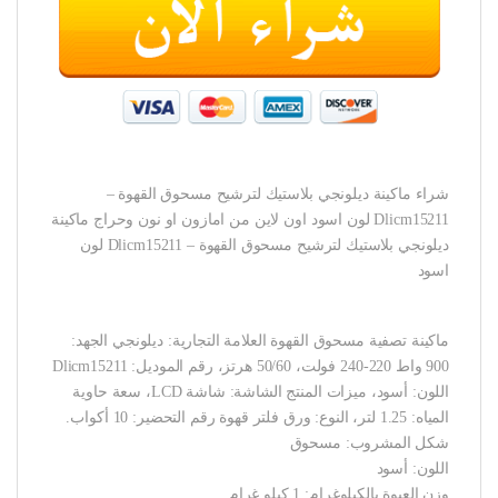
شراء ماكينة ديلونجي بلاستيك لترشيح مسحوق القهوة –
Dlicm15211 لون اسود اون لاين من امازون او نون وحراج ماكينة
ديلونجي بلاستيك لترشيح مسحوق القهوة – Dlicm15211 لون
اسود
ماكينة تصفية مسحوق القهوة العلامة التجارية: ديلونجي الجهد:
900 واط 220-240 فولت، 50/60 هرتز، رقم الموديل: Dlicm15211
اللون: أسود، ميزات المنتج الشاشة: شاشة LCD، سعة حاوية
المياه: 1.25 لتر، النوع: ورق فلتر قهوة رقم التحضير: 10 أكواب.
شكل المشروب: مسحوق
اللون: أسود
وزن العبوة بالكيلوغرام: 1 كيلو غرام