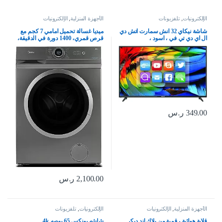
الإلكترونيات
,
تلفزيونات
الأجهزة المنزلية
,
الإلكترونيات
شاشة نيكاي 32 انش سمارت اتش دي
ميديا غسالة تحميل امامي 7 كجم مع
ال اي دي تي في ، اسود ،
قرص قمري، 1400 دورة في الدقيقة،
NTV3200SLED3
15 برنامج، غسالة اوتوماتيكية بالكامل
مع محرك عاكس BLDC، شاشة
LED رقمية مدمجة، درجة حرارة
متعددة MF100W70BTGCC
349.00
ر.س
2,100.00
ر.س
الأجهزة المنزلية
,
الإلكترونيات
الإلكترونيات
,
تلفزيونات
قلاية هوائية رقمية من بلاك اند ديكر
شاشه يونكس 65 بوصه 4k