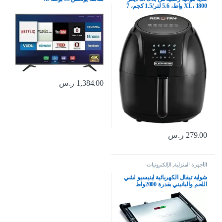
XL، 1800 واط، 5.6 لتر/1.5 كجم، 7
إعدادات مسبقة، طهي مقرمش
وصحي، تقنية الهواء السريع وشاشة
LED، الأفضل للقلي، الشوي،
التحميص، الخبز، AF625 B5، أسود
1,384.00
ر.س
279.00
ر.س
الأجهزة المنزلية
,
الإلكترونيات
شواية تيفال الكهربائية اينيسيو لشي
اللحم والبانيني بقدرة 2000واط