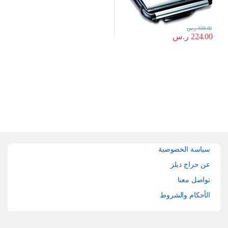
339.00
ر.س
224.00
ر.س
Brands Carouse
سياسة الخصوصية
عن حراج ديلز
تواصل معنا
الأحكام والشروط