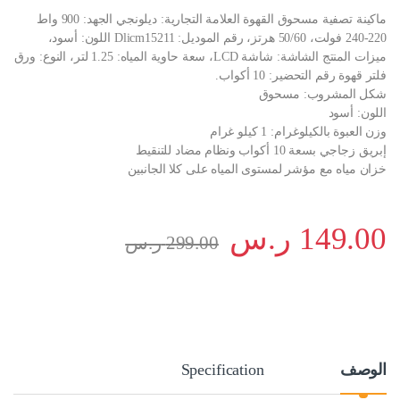
ماكينة تصفية مسحوق القهوة العلامة التجارية: ديلونجي الجهد: 900 واط
220-240 فولت، 50/60 هرتز، رقم الموديل: Dlicm15211 اللون: أسود،
ميزات المنتج الشاشة: شاشة LCD، سعة حاوية المياه: 1.25 لتر، النوع: ورق
فلتر قهوة رقم التحضير: 10 أكواب.
شكل المشروب: مسحوق
اللون: أسود
وزن العبوة بالكيلوغرام: 1 كيلو غرام
إبريق زجاجي بسعة 10 أكواب ونظام مضاد للتنقيط
خزان مياه مع مؤشر لمستوى المياه على كلا الجانبين
149.00
ر.س
299.00
ر.س
الوصف
Specification