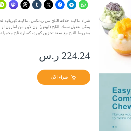
شراء ماكينة حلاقة الثلج من ريمكس، ماكينة كهربائية 
يمكن تعديل سمك الثلج (ابيض) اون لاين من امازون او ن
مخروط الثلج مع سعة تخزين كبيرة، كسارة ثلج محمولة 
224.24
ر.س
شراء الآن