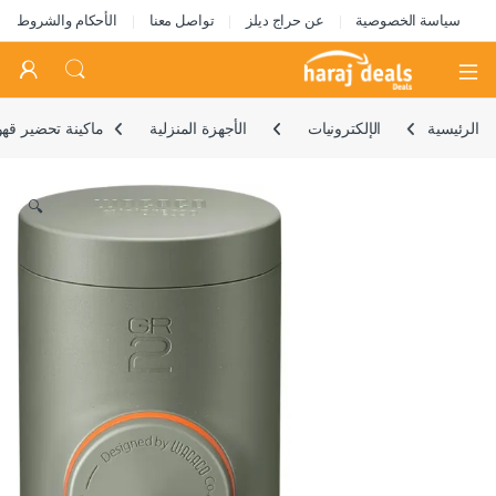
سياسة الخصوصية
عن حراج ديلز
تواصل معنا
الأحكام والشروط
Open
الرئيسية
الإلكترونيات
الأجهزة المنزلية
ماكينة تحضير قهوة اسبريسو GR2 متوافقة مع القهوة المطحونة، ماكينة تحضير القهوة الصغيرة 
🔍