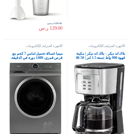
139.00
ر.س
129.00
ر.س
الأجهزة المنزلية
,
الإلكترونيات
الأجهزة المنزلية
,
الإلكترونيات
بلاك اند ديكر – بلاك اند ديكر | مكينة
ميديا غسالة تحميل امامي 7 كجم مع
قهوة 900 واط |سعة 1.5 لتر | 50-60
قرص قمري، 1400 دورة في الدقيقة،
هرتز |يكفي 12 كوب قهوة| تصنع قهوة
15 برنامج، غسالة اوتوماتيكية بالكامل
مقطرة و اسبريسو | أسود + فضي|
مع محرك عاكس BLDC، شاشة
DCM85-B5 | ضمان سنتين، زجاج
LED رقمية مدمجة، درجة حرارة
متعددة MF100W70BTGCC