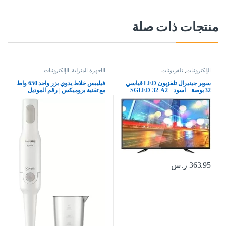
منتجات ذات صلة
الإلكترونيات
,
تلفزيونات
الأجهزة المنزلية
,
الإلكترونيات
سوبر جينيرال تلفزيون LED قياسي
فيليبس خلاط يدوي بزر واحد 650 واط
32 بوصة – اسود – SGLED-32-A2
مع تقنية بروميكس | رقم الموديل
Hr2531/01، ابيض
363.95
ر.س