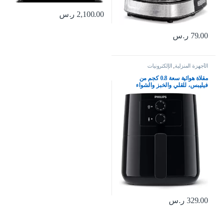
2,100.00
ر.س
79.00
ر.س
الأجهزة المنزلية
,
الإلكترونيات
مقلاة هوائية سعة 0.8 كجم من
فيليبس، للقلي والخبز والشواء
والتحميص او إعادة التسخين، تعمل
بتردد 60 هرتز فقط، HD920090،
أسود، 4.1 ليتر، 1400.0 واط
329.00
ر.س